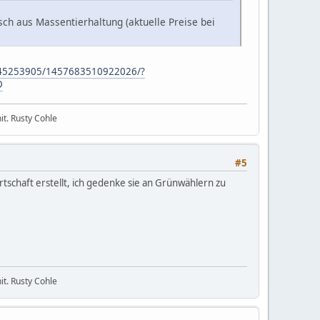
eisch aus Massentierhaltung (aktuelle Preise bei
145253905/1457683510922026/?
D
it. Rusty Cohle
#5
schaft erstellt, ich gedenke sie an Grünwählern zu
it. Rusty Cohle