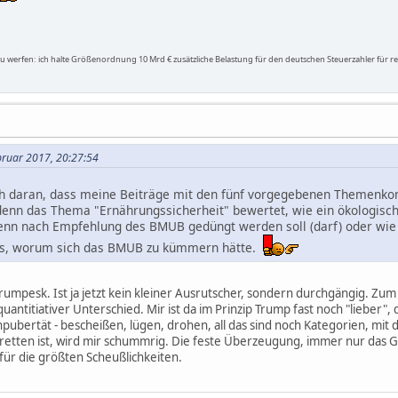
erfen: ich halte Größenordnung 10 Mrd € zusätzliche Belastung für den deutschen Steuerzahler für rea
bruar 2017, 20:27:54
auch daran, dass meine Beiträge mit den fünf vorgegebenen Themenk
enn das Thema "Ernährungssicherheit" bewertet, wie ein ökologisch
 denn nach Empfehlung des BMUB gedüngt werden soll (darf) oder wie
ichts, worum sich das BMUB zu kümmern hätte.
trumpesk. Ist ja jetzt kein kleiner Ausrutscher, sondern durchgängig. Zum
quantitiativer Unterschied. Mir ist da im Prinzip Trump fast noch "lieber", 
pubertät - bescheißen, lügen, drohen, all das sind noch Kategorien, mit
 retten ist, wird mir schummrig. Die feste Überzeugung, immer nur das G
ür die größten Scheußlichkeiten.