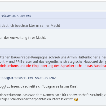
. Februar 2017, 20:44:50
 deutlich beschränkter in seiner Macht
 an der Ausweitung ihrer Macht:
ttenen Bauernregel-Kampagne schrieb uns Armin Huttenlocher eine
Politik- und PR-Berater auf das eigentliche strategische Hauptziel d
inisteriums und die Eingliederung des Agrarbereichs in das Bunde
m/topagrar/posts/10155158080491282
loggt zu lesen, da schießt sich Topagrar selbst ins Knie).
inisterium vor, das zwar dem Namen nach für Landwirtschaft zuständig zei
chiger Schrebergärtnerphantasien interessiert ist.