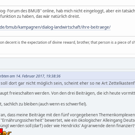
alog- Forum des BMUB" online, hab mich nicht eingeloggt, aber ein tatsächli
funktion zu haben, das wär natürlich dreist.
de/bmub/kampagnen/dialog-landwirtschaft/ihre-beitraege/
on decent is the expectation of divine reward, brother, that person is a piece of sh
erbten am 14. Februar 2017, 19:38:36
 soll dort gar nicht möglich sein, scheint eher so ne Art Zettelkasten
pt freieschalten werden. Von den drei Beiträgen, die ich heute vormit
 sachlich zu bleiben (auch wenn es schwerfiel).
h daran, dass meine Beiträge mit den fünf vorgegebenen Themenkomplexen
rnährungssicherheit" bewertet, wie ein ökologischer Alleingang Deutsch
t werden soll (darf) oder wie Hendricks' Agrarwende denn finanziert* w