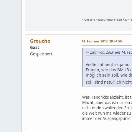
* Um eine Hausnummer in den Raum zu w
Groucho
14. Februar 2017, 20:44:50
Gast
Zitat von: ZKLP am 14. Fe
Gespeichert
Vielleicht liegt es ja 
Fragen, wie das BMUB d
möglich sein soll, wie
soll, sind natürlich n
Was Hendricks abzieht, ist 
Macht, aber das ist nur ein 
nicht enden wollenden Früh
die Welt nun mal wieder zu
immer der Ausgangspunkt f