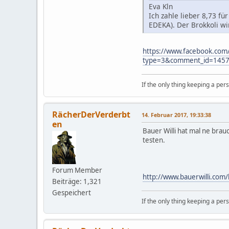
Eva Kln
Ich zahle lieber 8,73 fü
EDEKA). Der Brokkoli wi
https://www.facebook.co
type=3&comment_id=14
If the only thing keeping a pers
RächerDerVerderbt
14. Februar 2017, 19:33:38
en
Bauer Willi hat mal ne bra
testen.
Forum Member
http://www.bauerwilli.com/l
Beiträge: 1,321
Gespeichert
If the only thing keeping a pers