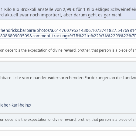
r 1 Kilo Bio Brokkoli anstelle von 2,99 € für 1 Kilo ekliges Schweinefl
rd aktuell zwar noch importiert, aber darum geht es gar nicht.
m/hendricks.barbara/photos/a.614760795214306.1073741827.547698
57808680909509&comment_tracking=%7B%22tn%22%3A%22R9%22%7
on decent is the expectation of divine reward, brother, that person is a piece of sh
uchbare Liste von einander widersprechenden Forderungen an die Landwirt
ieber-karl-heinz/
on decent is the expectation of divine reward, brother, that person is a piece of sh