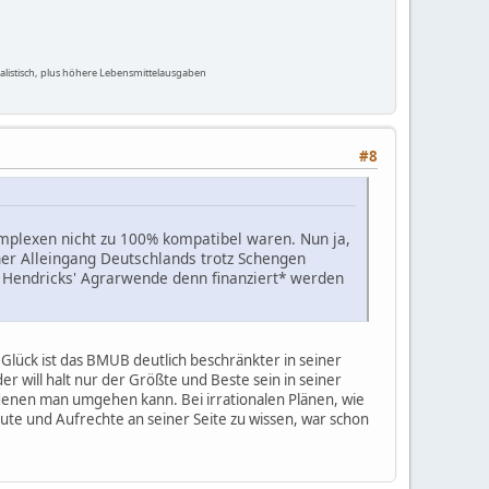
listisch, plus höhere Lebensmittelausgaben
#8
omplexen nicht zu 100% kompatibel waren. Nun ja,
er Alleingang Deutschlands trotz Schengen
 Hendricks' Agrarwende denn finanziert* werden
 Glück ist das BMUB deutlich beschränkter in seiner
der will halt nur der Größte und Beste sein in seiner
 denen man umgehen kann. Bei irrationalen Plänen, wie
ute und Aufrechte an seiner Seite zu wissen, war schon