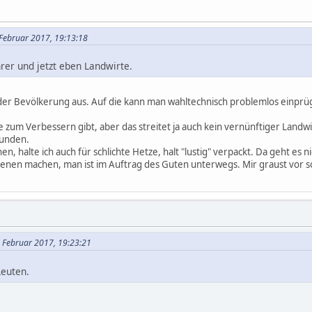
. Februar 2017, 19:13:18
hrer und jetzt eben Landwirte.
er Bevölkerung aus. Auf die kann man wahltechnisch problemlos einprü
ge zum Verbessern gibt, aber das streitet ja auch kein vernünftiger Lan
funden.
n, halte ich auch für schlichte Hetze, halt "lustig" verpackt. Da geht e
nen machen, man ist im Auftrag des Guten unterwegs. Mir graust vor s
. Februar 2017, 19:23:21
Leuten.