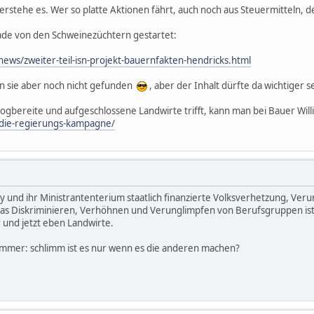
rstehe es. Wer so platte Aktionen fährt, auch noch aus Steuermitteln, d
ade von den Schweinezüchtern gestartet:
ews/zweiter-teil-isn-projekt-bauernfakten-hendricks.html
ben sie aber noch nicht gefunden
, aber der Inhalt dürfte da wichtiger s
ogbereite und aufgeschlossene Landwirte trifft, kann man bei Bauer Willi
/die-regierungs-kampagne/
y und ihr Ministrantenterium staatlich finanzierte Volksverhetzung, Ve
 Das Diskriminieren, Verhöhnen und Verunglimpfen von Berufsgruppen ist 
r und jetzt eben Landwirte.
 immer: schlimm ist es nur wenn es die anderen machen?