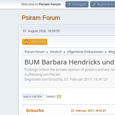
Welcome to
Psiram Forum
.
Einloggen
Registrieren
Psiram Forum
07. August 2026, 18:59:55
Übersicht
Psiram Forum
Deutsch
Allgemeine Diskussionen
Blog
►
►
►
BUM Barbara Hendricks und 
Postings reflect the private opinion of posters and are n
Auffassung von Psiram
Begonnen von Groucho, 07. Februar 2017, 18:47:21
Seiten
1
NACH UNTEN
Groucho
07. Februar 2017, 18:47:21