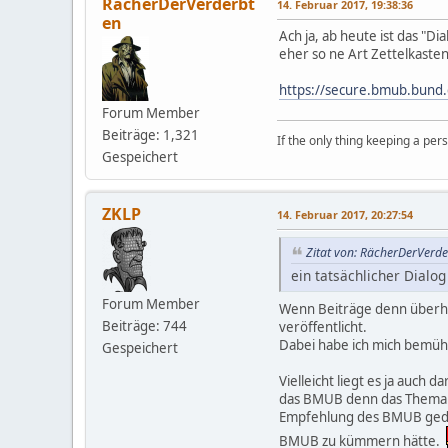
RächerDerVerderbt
14. Februar 2017, 19:38:36
en
Ach ja, ab heute ist das "Di
eher so ne Art Zettelkasten
https://secure.bmub.bund.
Forum Member
Beiträge: 1,321
If the only thing keeping a pers
Gespeichert
ZKLP
14. Februar 2017, 20:27:54
Zitat von: RächerDerVerd
ein tatsächlicher Dialog
Forum Member
Wenn Beiträge denn überhau
Beiträge: 744
veröffentlicht.
Dabei habe ich mich bemüht,
Gespeichert
Vielleicht liegt es ja auc
das BMUB denn das Thema "E
Empfehlung des BMUB gedüng
BMUB zu kümmern hätte.