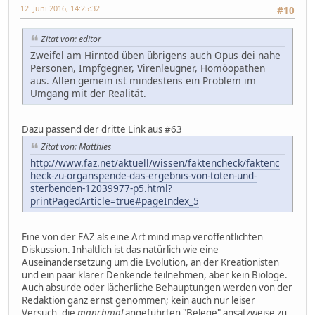
12. Juni 2016, 14:25:32
#10
Zitat von: editor
Zweifel am Hirntod üben übrigens auch Opus dei nahe
Personen, Impfgegner, Virenleugner, Homöopathen
aus. Allen gemein ist mindestens ein Problem im
Umgang mit der Realität.
Dazu passend der dritte Link aus #63
Zitat von: Matthies
http://www.faz.net/aktuell/wissen/faktencheck/faktenc
heck-zu-organspende-das-ergebnis-von-toten-und-
sterbenden-12039977-p5.html?
printPagedArticle=true#pageIndex_5
Eine von der FAZ als eine Art mind map veröffentlichten
Diskussion. Inhaltlich ist das natürlich wie eine
Auseinandersetzung um die Evolution, an der Kreationisten
und ein paar klarer Denkende teilnehmen, aber kein Biologe.
Auch absurde oder lächerliche Behauptungen werden von der
Redaktion ganz ernst genommen; kein auch nur leiser
Versuch, die
manchmal
angeführten "Belege" ansatzweise zu