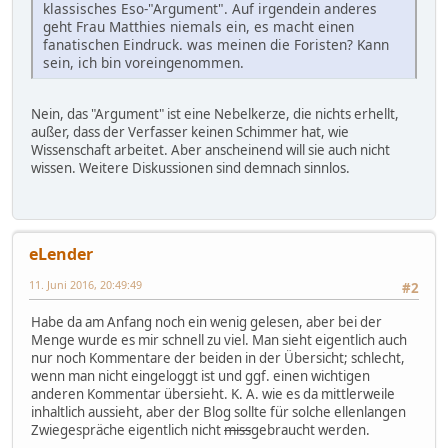
klassisches Eso-"Argument". Auf irgendein anderes
geht Frau Matthies niemals ein, es macht einen
fanatischen Eindruck. was meinen die Foristen? Kann
sein, ich bin voreingenommen.
Nein, das "Argument" ist eine Nebelkerze, die nichts erhellt,
außer, dass der Verfasser keinen Schimmer hat, wie
Wissenschaft arbeitet. Aber anscheinend will sie auch nicht
wissen. Weitere Diskussionen sind demnach sinnlos.
eLender
11. Juni 2016, 20:49:49
#2
Habe da am Anfang noch ein wenig gelesen, aber bei der
Menge wurde es mir schnell zu viel. Man sieht eigentlich auch
nur noch Kommentare der beiden in der Übersicht; schlecht,
wenn man nicht eingeloggt ist und ggf. einen wichtigen
anderen Kommentar übersieht. K. A. wie es da mittlerweile
inhaltlich aussieht, aber der Blog sollte für solche ellenlangen
Zwiegespräche eigentlich nicht
miss
gebraucht werden.