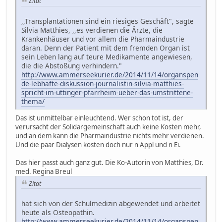
Zitat
,,Transplantationen sind ein riesiges Geschäft", sagte
Silvia Matthies, ,,es verdienen die Ärzte, die
Krankenhäuser und vor allem die Pharmaindustrie
daran. Denn der Patient mit dem fremden Organ ist
sein Leben lang auf teure Medikamente angewiesen,
die die Abstoßung verhindern."
http://www.ammerseekurier.de/2014/11/14/organspen
de-lebhafte-diskussion-journalistin-silvia-matthies-
spricht-im-uttinger-pfarrheim-ueber-das-umstrittene-
thema/
Das ist unmittelbar einleuchtend. Wer schon tot ist, der
verursacht der Solidargemeinschaft auch keine Kosten mehr,
und an dem kann die Pharmaindustrie nichts mehr verdienen.
Und die paar Dialysen kosten doch nur n Appl und n Ei.
Das hier passt auch ganz gut. Die Ko-Autorin von Matthies, Dr.
med. Regina Breul
Zitat
hat sich von der Schulmedizin abgewendet und arbeitet
heute als Osteopathin.
http://www.ammerseekurier.de/2014/11/14/organspen