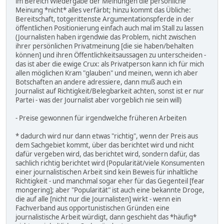
im Bereich Wiedergabe der Meinungen die persönliche
Meinung *nicht* alles verfärbt; hinzu kommt das Übliche:
Bereitschaft, totgerittenste Argumentationspferde in der
öffentlichen Positionierung einfach auch mal im Stall zu lassen
(Journalisten haben irgendwie das Problem, nicht zwischen
ihrer persönlichen Privatmeinung [die sie haben/behalten
können] und ihren Öffentlichkeitsaussagen zu unterscheiden -
das ist aber die ewige Crux: als Privatperson kann ich für mich
allen möglichen Kram "glauben" und meinen, wenn ich aber
Botschaften an andere adressiere, dann muß auch ein
Journalist auf Richtigkeit/Belegbarkeit achten, sonst ist er nur
Partei - was der Journalist aber vorgeblich nie sein will)
- Preise gewonnen für irgendwelche früheren Arbeiten
* dadurch wird nur dann etwas "richtig", wenn der Preis aus
dem Sachgebiet kommt, über das berichtet wird und nicht
dafür vergeben wird, das berichtet wird, sondern dafür, das
sachlich richtig berichtet wird (Popularität/viele Konsumenten
einer journalistischen Arbeit sind kein Beweis für inhaltliche
Richtigkeit - und manchmal sogar eher für das Gegenteil [fear
mongering]; aber "Popularität" ist auch eine bekannte Droge,
die auf alle [nicht nur die Journalisten] wirkt - wenn ein
Fachverband aus opportunistischen Gründen eine
journalistische Arbeit würdigt, dann geschieht das *häufig*