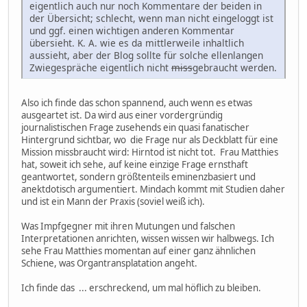
eigentlich auch nur noch Kommentare der beiden in
der Übersicht; schlecht, wenn man nicht eingeloggt ist
und ggf. einen wichtigen anderen Kommentar
übersieht. K. A. wie es da mittlerweile inhaltlich
aussieht, aber der Blog sollte für solche ellenlangen
Zwiegespräche eigentlich nicht
miss
gebraucht werden.
Also ich finde das schon spannend, auch wenn es etwas
ausgeartet ist. Da wird aus einer vordergründig
journalistischen Frage zusehends ein quasi fanatischer
Hintergrund sichtbar, wo die Frage nur als Deckblatt für eine
Mission missbraucht wird: Hirntod ist nicht tot. Frau Matthies
hat, soweit ich sehe, auf keine einzige Frage ernsthaft
geantwortet, sondern größtenteils eminenzbasiert und
anektdotisch argumentiert. Mindach kommt mit Studien daher
und ist ein Mann der Praxis (soviel weiß ich).
Was Impfgegner mit ihren Mutungen und falschen
Interpretationen anrichten, wissen wissen wir halbwegs. Ich
sehe Frau Matthies momentan auf einer ganz ähnlichen
Schiene, was Organtransplatation angeht.
Ich finde das ... erschreckend, um mal höflich zu bleiben.