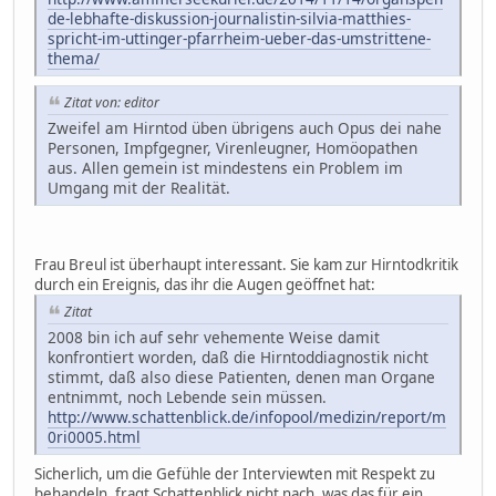
de-lebhafte-diskussion-journalistin-silvia-matthies-
spricht-im-uttinger-pfarrheim-ueber-das-umstrittene-
thema/
Zitat von: editor
Zweifel am Hirntod üben übrigens auch Opus dei nahe
Personen, Impfgegner, Virenleugner, Homöopathen
aus. Allen gemein ist mindestens ein Problem im
Umgang mit der Realität.
Frau Breul ist überhaupt interessant. Sie kam zur Hirntodkritik
durch ein Ereignis, das ihr die Augen geöffnet hat:
Zitat
2008 bin ich auf sehr vehemente Weise damit
konfrontiert worden, daß die Hirntoddiagnostik nicht
stimmt, daß also diese Patienten, denen man Organe
entnimmt, noch Lebende sein müssen.
http://www.schattenblick.de/infopool/medizin/report/m
0ri0005.html
Sicherlich, um die Gefühle der Interviewten mit Respekt zu
behandeln, fragt Schattenblick nicht nach, was das für ein