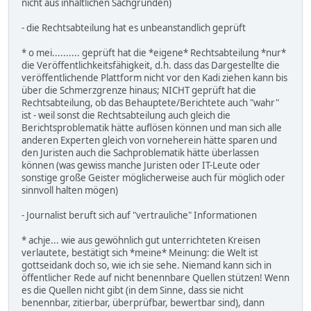
nicht aus inhaltlichen Sachgründen)
- die Rechtsabteilung hat es unbeanstandlich geprüft
* o mei.......... geprüft hat die *eigene* Rechtsabteilung *nur*
die Veröffentlichkeitsfähigkeit, d.h. dass das Dargestellte die
veröffentlichende Plattform nicht vor den Kadi ziehen kann bis
über die Schmerzgrenze hinaus; NICHT geprüft hat die
Rechtsabteilung, ob das Behauptete/Berichtete auch "wahr"
ist - weil sonst die Rechtsabteilung auch gleich die
Berichtsproblematik hätte auflösen können und man sich alle
anderen Experten gleich von vorneherein hätte sparen und
den Juristen auch die Sachproblematik hätte überlassen
können (was gewiss manche Juristen oder IT-Leute oder
sonstige große Geister möglicherweise auch für möglich oder
sinnvoll halten mögen)
- Journalist beruft sich auf "vertrauliche" Informationen
* achje... wie aus gewöhnlich gut unterrichteten Kreisen
verlautete, bestätigt sich *meine* Meinung: die Welt ist
gottseidank doch so, wie ich sie sehe. Niemand kann sich in
öffentlicher Rede auf nicht benennbare Quellen stützen! Wenn
es die Quellen nicht gibt (in dem Sinne, dass sie nicht
benennbar, zitierbar, überprüfbar, bewertbar sind), dann