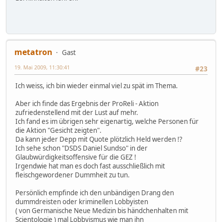
metatron
Gast
19. Mai 2009, 11:30:41
#23
Ich weiss, ich bin wieder einmal viel zu spät im Thema.
Aber ich finde das Ergebnis der ProReli - Aktion
zufriedenstellend mit der Lust auf mehr.
Ich fand es im übrigen sehr eigenartig, welche Personen für
die Aktion "Gesicht zeigten".
Da kann jeder Depp mit Quote plötzlich Held werden !?
Ich sehe schon "DSDS Daniel Sundso" in der
Glaubwürdigkeitsoffensive für die GEZ !
Irgendwie hat man es doch fast ausschließlich mit
fleischgewordener Dummheit zu tun.
Persönlich empfinde ich den unbändigen Drang den
dummdreisten oder kriminellen Lobbyisten
( von Germanische Neue Medizin bis händchenhalten mit
Scientologie ) mal Lobbyismus wie man ihn