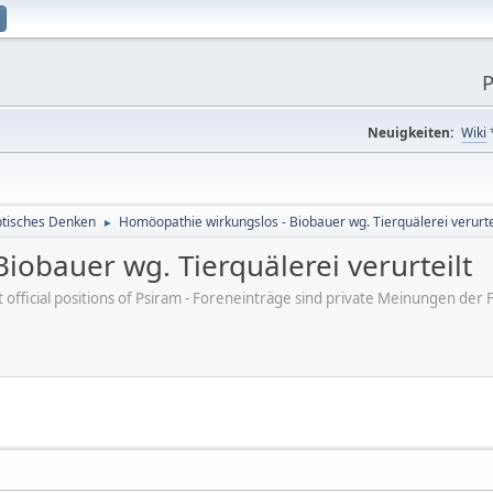
P
Neuigkeiten:
Wiki
tisches Denken
Homöopathie wirkungslos - Biobauer wg. Tierquälerei verurte
►
iobauer wg. Tierquälerei verurteilt
ot official positions of Psiram - Foreneinträge sind private Meinungen d