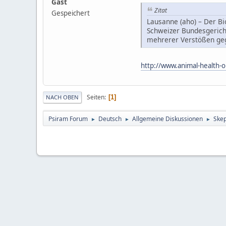
Gast
Zitat
Gespeichert
Lausanne (aho) – Der Bi
Schweizer Bundesgericht
mehrerer Verstößen gege
http://www.animal-health-o
Seiten
1
NACH OBEN
Psiram Forum
Deutsch
Allgemeine Diskussionen
Skep
►
►
►