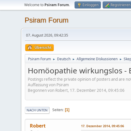
Welcome to
Psiram Forum
.
Einloggen
Registrieren
Psiram Forum
07. August 2026, 09:42:35
Übersicht
Psiram Forum
Deutsch
Allgemeine Diskussionen
Skep
►
►
►
Homöopathie wirkungslos - B
Postings reflect the private opinion of posters and are n
Auffassung von Psiram
Begonnen von Robert, 17. Dezember 2014, 09:45:06
Seiten
1
NACH UNTEN
Robert
17. Dezember 2014, 09:45:06