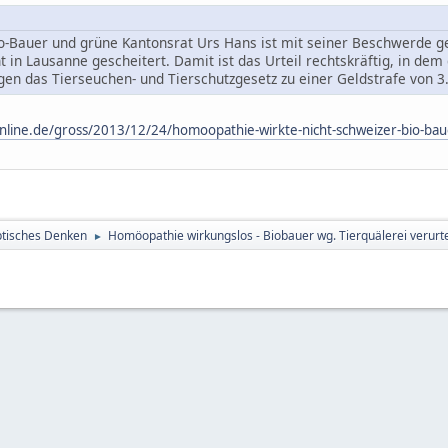
o-Bauer und grüne Kantonsrat Urs Hans ist mit seiner Beschwerde g
 in Lausanne gescheitert. Damit ist das Urteil rechtskräftig, in de
n das Tierseuchen- und Tierschutzgesetz zu einer Geldstrafe von 3.
nline.de/gross/2013/12/24/homoopathie-wirkte-nicht-schweizer-bio-baue
tisches Denken
Homöopathie wirkungslos - Biobauer wg. Tierquälerei verurte
►