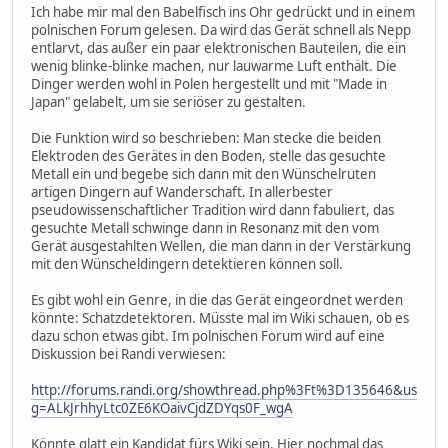
Ich habe mir mal den Babelfisch ins Ohr gedrückt und in einem
polnischen Forum gelesen. Da wird das Gerät schnell als Nepp
entlarvt, das außer ein paar elektronischen Bauteilen, die ein
wenig blinke-blinke machen, nur lauwarme Luft enthält. Die
Dinger werden wohl in Polen hergestellt und mit "Made in
Japan" gelabelt, um sie seriöser zu gestalten.
Die Funktion wird so beschrieben: Man stecke die beiden
Elektroden des Gerätes in den Boden, stelle das gesuchte
Metall ein und begebe sich dann mit den Wünschelruten
artigen Dingern auf Wanderschaft. In allerbester
pseudowissenschaftlicher Tradition wird dann fabuliert, das
gesuchte Metall schwinge dann in Resonanz mit den vom
Gerät ausgestahlten Wellen, die man dann in der Verstärkung
mit den Wünscheldingern detektieren können soll.
Es gibt wohl ein Genre, in die das Gerät eingeordnet werden
könnte: Schatzdetektoren. Müsste mal im Wiki schauen, ob es
dazu schon etwas gibt. Im polnischen Forum wird auf eine
Diskussion bei Randi verwiesen:
http://forums.randi.org/showthread.php%3Ft%3D135646&us
g=ALkJrhhyLtc0ZE6KOaivCjdZDYqs0F_wgA
Könnte glatt ein Kandidat fürs Wiki sein. Hier nochmal das