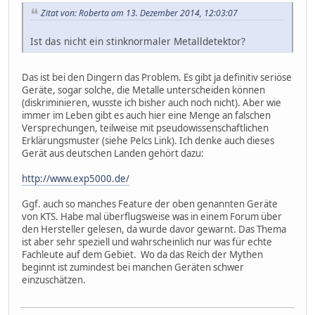
Zitat von: Roberta am 13. Dezember 2014, 12:03:07
Ist das nicht ein stinknormaler Metalldetektor?
Das ist bei den Dingern das Problem. Es gibt ja definitiv seriöse
Geräte, sogar solche, die Metalle unterscheiden können
(diskriminieren, wusste ich bisher auch noch nicht). Aber wie
immer im Leben gibt es auch hier eine Menge an falschen
Versprechungen, teilweise mit pseudowissenschaftlichen
Erklärungsmuster (siehe Pelcs Link). Ich denke auch dieses
Gerät aus deutschen Landen gehört dazu:
http://www.exp5000.de/
Ggf. auch so manches Feature der oben genannten Geräte
von KTS. Habe mal überflugsweise was in einem Forum über
den Hersteller gelesen, da wurde davor gewarnt. Das Thema
ist aber sehr speziell und wahrscheinlich nur was für echte
Fachleute auf dem Gebiet. Wo da das Reich der Mythen
beginnt ist zumindest bei manchen Geräten schwer
einzuschätzen.