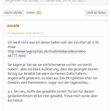
Begonnen von zorale, 11. Dezember 2014, 00:36:27
Seiten
1
NACH UNTEN
USER ACTIONS
zorale
11. Dezember 2014, 00:36:27
Ich weiß nicht was ich davon halten soll, der Eso-Part ab 3.30
etwa:
http://www.tagesschau.de/multimedia/video/video-
46777.html
Sie sagen ja "wo wir sie ehrlicherweise vorher versteckt
haben", aber ne klare Aufklärung, dass das gezeigte keinen
Bezug zur Realität hat wäre da meines Dafürhaltens
angebracht gewesen, so isset aus Eso-Perspektive eher ein
Gewinn, weil thematisiert, sogar von der tagesschau...
p.s. bin neu, hoffe das gewählte (unter) forum für diesen
gedankenfetzen ist korrekt gewählt, freue mich sonst über
korrektur.