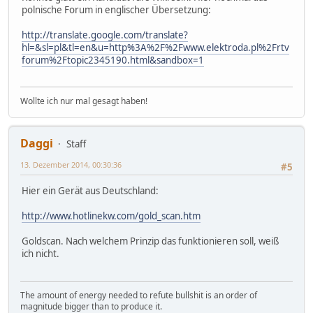
polnische Forum in englischer Übersetzung:
http://translate.google.com/translate?
hl=&sl=pl&tl=en&u=http%3A%2F%2Fwww.elektroda.pl%2Frtv
forum%2Ftopic2345190.html&sandbox=1
Wollte ich nur mal gesagt haben!
Daggi
Staff
13. Dezember 2014, 00:30:36
#5
Hier ein Gerät aus Deutschland:
http://www.hotlinekw.com/gold_scan.htm
Goldscan. Nach welchem Prinzip das funktionieren soll, weiß
ich nicht.
The amount of energy needed to refute bullshit is an order of
magnitude bigger than to produce it.