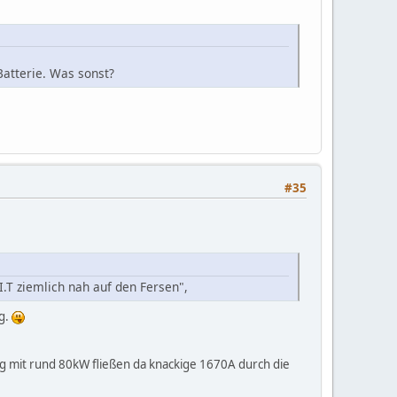
Batterie. Was sonst?
#35
I.T ziemlich nah auf den Fersen",
eg.
ung mit rund 80kW fließen da knackige 1670A durch die