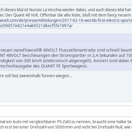
h dieses Mal ist Nunzio La Vecchia wieder dabei, und auch dieses Mal hat
i: Der Quant 48 Volt. Offenbar die alte Kiste, bloß mit dem fancy neuem 
wcell.com/de/pressemitteilungen/2017-02-16-worlds-first-electric-sports-
s/bc99057e821e4a66521d6ecf5fe7d97a/
 neuen nanoFlowcell® 48VOLT Flusszellenantriebs sind schnell beant
T 48VOLT beschleunigen den Stromsportler in 2,4 Sekunden auf 10
digkeit von 300 km/h (elektronisch abgeregelt). Avisiert sind dabei 
 Hochvoltausgabe des QUANT FE Sportwagens.
e soll fast zweieinhalb Tonnen wiegen...
mal ein Auto mit vergleichbarer PS-Zahl zu nennen, braucht eine halbe S
erst bei einer Drehzahl von 5000/min und nicht bei Drehzahl Null, wie e