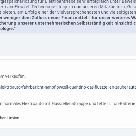
rgiespeicherlösung für Elektroantriebe sehr erfolgreich unter Beweis
r nanoFlowcell-Technologie steigern und unseren Mitarbeitern, Gesc
t bieten, am Erfolg einer der vielversprechendsten und vielseitigste
i weniger dem Zufluss neuer Finanzmittel – für unser weiteres 
sicherung unserer unternehmerischen Selbstständigkeit hinsichtl
ologie.
"
umm verkaufen.
lektroauto/fahrbericht-nanoflowcell-quantino-das-flusszellen-zauberaut
n normales Elektroauto mit Flusszellenattrappe und fetter LiIon-Batterie
chen Unsinn