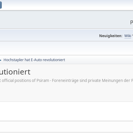
P
Neuigkeiten:
Wiki
Hochstapler hat E-Auto revolutioniert
►
utioniert
ot official positions of Psiram - Foreneinträge sind private Meinungen d