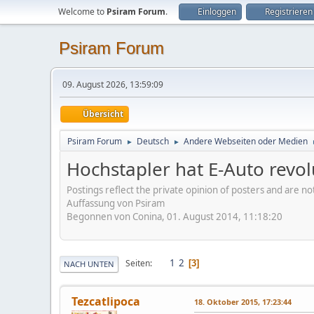
Welcome to
Psiram Forum
.
Einloggen
Registrieren
Psiram Forum
09. August 2026, 13:59:09
Übersicht
Psiram Forum
Deutsch
Andere Webseiten oder Medien
►
►
Hochstapler hat E-Auto revol
Postings reflect the private opinion of posters and are n
Auffassung von Psiram
Begonnen von Conina, 01. August 2014, 11:18:20
1
2
Seiten
3
NACH UNTEN
Tezcatlipoca
18. Oktober 2015, 17:23:44