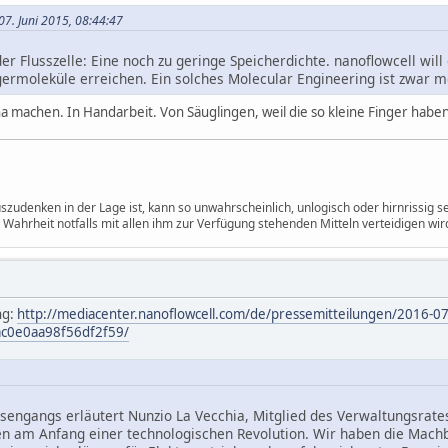
07. Juni 2015, 08:44:47
er Flusszelle: Eine noch zu geringe Speicherdichte. nanoflowcell wil
rmoleküle erreichen. Ein solches Molecular Engineering ist zwar m
ina machen. In Handarbeit. Von Säuglingen, weil die so kleine Finger haben
szudenken in der Lage ist, kann so unwahrscheinlich, unlogisch oder hirnrissig s
 Wahrheit notfalls mit allen ihm zur Verfügung stehenden Mitteln verteidigen wir
ng:
http://mediacenter.nanoflowcell.com/de/pressemitteilungen/2016-07-
ac0e0aa98f56df2f59/
engangs erläutert Nunzio La Vecchia, Mitglied des Verwaltungsrates
hen am Anfang einer technologischen Revolution. Wir haben die Machb