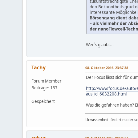
zukunftsträchtigste Ene
den Bekanntheitsgrad de
interessante Möglichkei
Börsengang dient dabe
– als vielmehr der Ab
der nanoFlowcell-Techn
Wer´s glaubt...
Tachy
08. Oktober 2016, 23:37:38
Der Focus lässt sich für d
Forum Member
Beiträge: 137
http://www.focus.de/auto/e
aus_id_6032208.html
Gespeichert
Was die gefahren haben? Ei
Unwissenheit fördert esoteris
celsus
09. Oktober 2016, 01:21:33