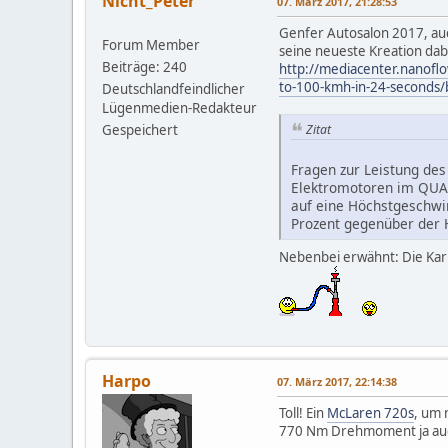
Nicht_Peter
07. März 2017, 21:28:53
Genfer Autosalon 2017, auc
Forum Member
seine neueste Kreation dabe
Beiträge: 240
http://mediacenter.nanoflo
to-100-kmh-in-24-second
Deutschlandfeindlicher
Lügenmedien-Redakteur
Gespeichert
Zitat
Fragen zur Leistung des
Elektromotoren im QUAN
auf eine Höchstgeschwin
Prozent gegenüber der
Nebenbei erwähnt: Die Karr
Harpo
07. März 2017, 22:14:38
Toll! Ein
McLaren 720s
, um 
770 Nm Drehmoment ja auch 