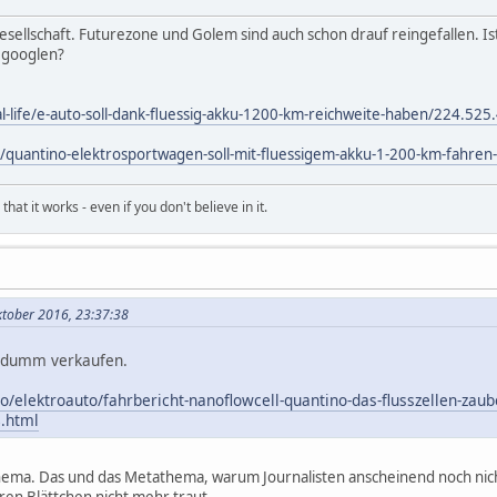
Gesellschaft. Futurezone und Golem sind auch schon drauf reingefallen. Ist
 googlen?
tal-life/e-auto-soll-dank-fluessig-akku-1200-km-reichweite-haben/224.525
quantino-elektrosportwagen-soll-mit-fluessigem-akku-1-200-km-fahre
hat it works - even if you don't believe in it.
ktober 2016, 23:37:38
r dumm verkaufen.
o/elektroauto/fahrbericht-nanoflowcell-quantino-das-flusszellen-zau
8.html
hema. Das und das Metathema, warum Journalisten anscheinend noch nich
en Blättchen nicht mehr traut.