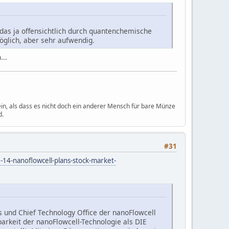
l das ja offensichtlich durch quantenchemische
öglich, aber sehr aufwendig.
...
ein, als dass es nicht doch ein anderer Mensch für bare Münze
d.
#31
14-nanoflowcell-plans-stock-market-
 und Chief Technology Office der nanoFlowcell
arkeit der nanoFlowcell-Technologie als DIE