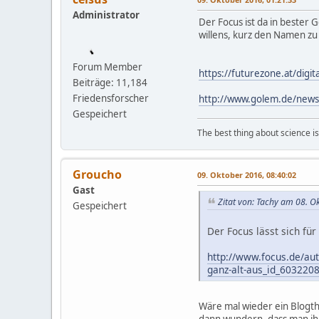
Administrator
Der Focus ist da in bester 
willens, kurz den Namen zu
Forum Member
https://futurezone.at/digi
Beiträge: 11,184
Friedensforscher
http://www.golem.de/news/
Gespeichert
The best thing about science is t
Groucho
09. Oktober 2016, 08:40:02
Gast
Zitat von: Tachy am 08. O
Gespeichert
Der Focus lässt sich fü
http://www.focus.de/aut
ganz-alt-aus_id_603220
Wäre mal wieder ein Blogt
dann wundern, dass man ihr