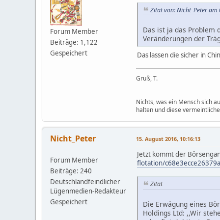
Zitat von: Nicht_Peter am 
Das ist ja das Problem d
Forum Member
Veränderungen der Träge
Beiträge: 1,122
Gespeichert
Das lassen die sicher in Ch
Gruß, T.
Nichts, was ein Mensch sich au
halten und diese vermeintliche
Nicht_Peter
15. August 2016, 10:16:13
Jetzt kommt der Börsenga
Forum Member
flotation/c68e3ecce26379
Beiträge: 240
Deutschlandfeindlicher
Zitat
Lügenmedien-Redakteur
Gespeichert
Die Erwägung eines Börs
Holdings Ltd: ,,Wir ste