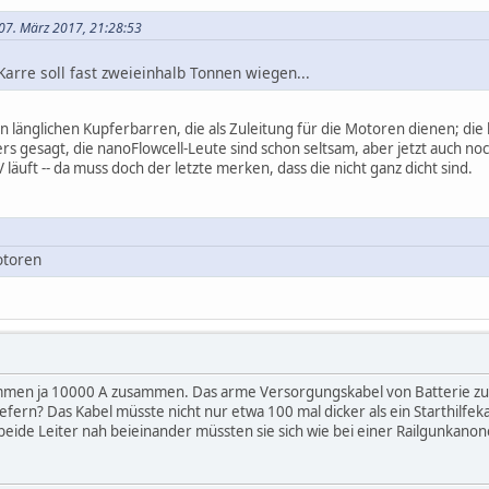
 07. März 2017, 21:28:53
arre soll fast zweieinhalb Tonnen wiegen...
 länglichen Kupferbarren, die als Zuleitung für die Motoren dienen; di
rs gesagt, die nanoFlowcell-Leute sind schon seltsam, aber jetzt auch n
 läuft -- da muss doch der letzte merken, dass die nicht ganz dicht sind.
otoren
mmen ja 10000 A zusammen. Das arme Versorgungskabel von Batterie zum
efern? Das Kabel müsste nicht nur etwa 100 mal dicker als ein Starthilfek
ide Leiter nah beieinander müssten sie sich wie bei einer Railgunkanon