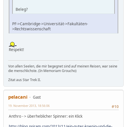
Beleg?
PF->Cambridge->Universität->Fakultäten-
>Rechtswissenschaft
Respekt!
Von allen Seelen, die mir begegnet sind auf meinen Reisen, war seine
die menschlichste. (In Memoriam Groucho)
Zitat aus Star Trek II.
pelacani
Gast
19. November 2013, 18:56:06
#10
Anthro - > überheblicher Spinner: ein Klick
http://blog.psiram.com/2013/11/ein-guter-koenig-und-die-