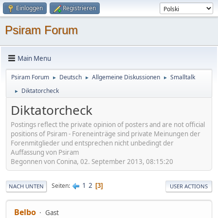
Einloggen
Registrieren
Psiram Forum
Main Menu
Psiram Forum
Deutsch
Allgemeine Diskussionen
Smalltalk
►
►
►
Diktatorcheck
►
Diktatorcheck
Postings reflect the private opinion of posters and are not official
positions of Psiram - Foreneinträge sind private Meinungen der
Forenmitglieder und entsprechen nicht unbedingt der
Auffassung von Psiram
Begonnen von Conina, 02. September 2013, 08:15:20
1
2
Seiten
3
NACH UNTEN
USER ACTIONS
Belbo
Gast