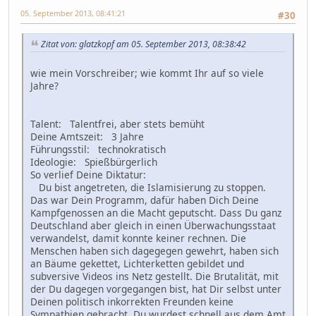
05. September 2013, 08:41:21
#30
Zitat von: glatzkopf am 05. September 2013, 08:38:42
wie mein Vorschreiber; wie kommt Ihr auf so viele
Jahre?
Talent: Talentfrei, aber stets bemüht
Deine Amtszeit: 3 Jahre
Führungsstil: technokratisch
Ideologie: Spießbürgerlich
So verlief Deine Diktatur:
Du bist angetreten, die Islamisierung zu stoppen.
Das war Dein Programm, dafür haben Dich Deine
Kampfgenossen an die Macht geputscht. Dass Du ganz
Deutschland aber gleich in einen Überwachungsstaat
verwandelst, damit konnte keiner rechnen. Die
Menschen haben sich dagegegen gewehrt, haben sich
an Bäume gekettet, Lichterketten gebildet und
subversive Videos ins Netz gestellt. Die Brutalität, mit
der Du dagegen vorgegangen bist, hat Dir selbst unter
Deinen politisch inkorrekten Freunden keine
Sympathien gebracht. Du wurdest schnell aus dem Amt