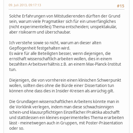
09. Juli 2013, 09:17:13
#15
Solche Erfahrungen von Mitstudierenden dürften der Grund
sein, warum viele Pragmatiker sich für ein unverfängliches
(nicht experimentelles) Thema entscheiden; unspektakulär,
aber risikoarm und überschaubar.
Ich verstehe sowie so nicht, warum an dieser alten
Gepflogenheit festgehalten wird.
Es wäre für alle Beteiligten besser, wenn diejenigen, die
ernsthaft wissenschaftlich arbeiten wollen, dies in einem
bezahlten Arbeitsverhältnis z.B. an einem Max-Planck-Institut
tun.
Diejenigen, die von vornherein einen klinischen Schwerpunkt
wollen, sollten dies ohne die Bürde einer Dissertation tun
können ohne dass dies in Insider-Kreisen als anrüchig gilt.
Die Grundlagen wissenschaftlichen Arbeitens könnte man in
die Vorklinik verlegen, indem man diese schwachsinnigen
schein-und klausurpflichtigen Einzelfächer/Praktika abschafft
und stattdessen ein kleines experimentelles Thema erarbeiten
lässt - meinetwegen auch in Gruppen, mit Poster-Präsentation
oder so.