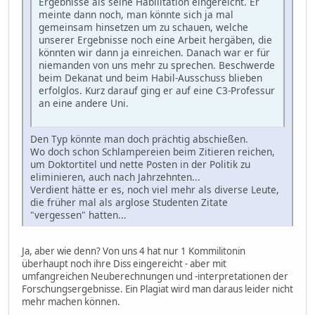
Ergebnisse als seine Habilitation eingereicht. Er
meinte dann noch, man könnte sich ja mal
gemeinsam hinsetzen um zu schauen, welche
unserer Ergebnisse noch eine Arbeit hergäben, die
könnten wir dann ja einreichen. Danach war er für
niemanden von uns mehr zu sprechen. Beschwerde
beim Dekanat und beim Habil-Ausschuss blieben
erfolglos. Kurz darauf ging er auf eine C3-Professur
an eine andere Uni.
Den Typ könnte man doch prächtig abschießen.
Wo doch schon Schlampereien beim Zitieren reichen,
um Doktortitel und nette Posten in der Politik zu
eliminieren, auch nach Jahrzehnten...
Verdient hätte er es, noch viel mehr als diverse Leute,
die früher mal als arglose Studenten Zitate
"vergessen" hatten...
Ja, aber wie denn? Von uns 4 hat nur 1 Kommilitonin
überhaupt noch ihre Diss eingereicht - aber mit
umfangreichen Neuberechnungen und -interpretationen der
Forschungsergebnisse. Ein Plagiat wird man daraus leider nicht
mehr machen können.