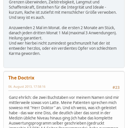
Grenzen überwinden, Zielstrebigkeit, Langmut und
Schaffenskraft, Einstehen für die Integrität und Ideale -
kurzum, Rache ist zutiefst mit menschlicher Größe verwoben.
Und sexy ist es auch.
Anzuwenden 2 Mal im Monat. die ersten 2 Monate am Stück,
danach jeden dritten Monat 1 Mal (maximal 3 Anwendungen).
Heilung garantiert.
Und wer hierbei nicht zumindest geschmunzelt hat der ist
entweder herzlos, oder ein verdientes Opfer von schlechtem
Karma geworden.
The Doctrix
06. August 2013, 17:58:16
#23
Ganz ehrlich: die zwei Buchstaben vor meinem Namen sind mir
mittlerweile sowas von Latte. Meine Patienten sprechen mich
sowieso mit "Herr Doktor" an. Und ich weiss, was ich geleistet
habe - das war eine Diss, die deutlich über das sonst in der
Medizin übliche Niveau hinaus ging (ich habe das komplette
Auswertungsprogramm selber geschrieben (gedruckt