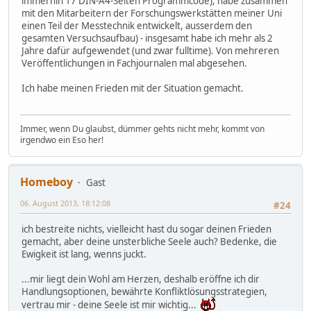
immerhin 17 DIN-A4-Seiten Programmcode), habe zusammen
mit den Mitarbeitern der Forschungswerkstätten meiner Uni
einen Teil der Messtechnik entwickelt, ausserdem den
gesamten Versuchsaufbau) - insgesamt habe ich mehr als 2
Jahre dafür aufgewendet (und zwar fulltime). Von mehreren
Veröffentlichungen in Fachjournalen mal abgesehen.
Ich habe meinen Frieden mit der Situation gemacht.
Immer, wenn Du glaubst, dümmer gehts nicht mehr, kommt von
irgendwo ein Eso her!
Homeboy
Gast
06. August 2013, 18:12:08
#24
ich bestreite nichts, vielleicht hast du sogar deinen Frieden
gemacht, aber deine unsterbliche Seele auch? Bedenke, die
Ewigkeit ist lang, wenns juckt.
...mir liegt dein Wohl am Herzen, deshalb eröffne ich dir
Handlungsoptionen, bewährte Konfliktlösungsstrategien,
vertrau mir - deine Seele ist mir wichtig...