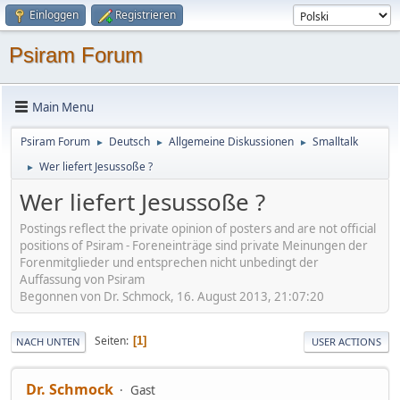
Einloggen
Registrieren
Psiram Forum
Main Menu
Psiram Forum
Deutsch
Allgemeine Diskussionen
Smalltalk
►
►
►
Wer liefert Jesussoße ?
►
Wer liefert Jesussoße ?
Postings reflect the private opinion of posters and are not official
positions of Psiram - Foreneinträge sind private Meinungen der
Forenmitglieder und entsprechen nicht unbedingt der
Auffassung von Psiram
Begonnen von Dr. Schmock, 16. August 2013, 21:07:20
Seiten
1
NACH UNTEN
USER ACTIONS
Dr. Schmock
Gast