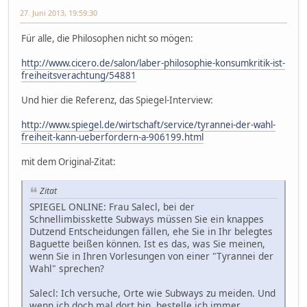
27. Juni 2013, 19:59:30
Für alle, die Philosophen nicht so mögen:
http://www.cicero.de/salon/laber-philosophie-konsumkritik-ist-
freiheitsverachtung/54881
Und hier die Referenz, das Spiegel-Interview:
http://www.spiegel.de/wirtschaft/service/tyrannei-der-wahl-
freiheit-kann-ueberfordern-a-906199.html
mit dem Original-Zitat:
Zitat
SPIEGEL ONLINE: Frau Salecl, bei der
Schnellimbisskette Subways müssen Sie ein knappes
Dutzend Entscheidungen fällen, ehe Sie in Ihr belegtes
Baguette beißen können. Ist es das, was Sie meinen,
wenn Sie in Ihren Vorlesungen von einer "Tyrannei der
Wahl" sprechen?
Salecl: Ich versuche, Orte wie Subways zu meiden. Und
wenn ich doch mal dort bin, bestelle ich immer