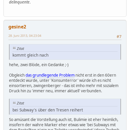
delinquente
.
gesine2
28. Juni 2013, 04:23:04
#7
Zitat
kommt gleich nach
hehe, zwei Blöde, ein Gedanke ;-)
Obgleich
das grundlegende Problem
nicht erst in den 60ern
entdeckt wurde, unter 'Konsumterror' würde ich es nicht
einsortieren, zwingenberger - das ist imho mehr mit sozialem
Druck hin zu 'immer neu, immer aktuell' verbunden.
Zitat
bei Subway's über den Tresen reihert
So amüsant die Vorstellung auch ist, Bulimie ist eher heimlich,
insofern der wahre Marker eher etwas wie 'bei Subways mit
dem Bestellten zügig zur Toilette verschwindet' (diese Technik