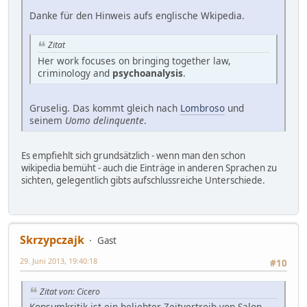
Danke für den Hinweis aufs englische Wkipedia.
Zitat
Her work focuses on bringing together law,
criminology and
psychoanalysis
.
Gruselig. Das kommt gleich nach
Lombroso
und
seinem
Uomo delinquente
.
Es empfiehlt sich grundsätzlich - wenn man den schon
wikipedia bemüht - auch die Einträge in anderen Sprachen zu
sichten, gelegentlich gibts aufschlussreiche Unterschiede.
Skrzypczajk
Gast
29. Juni 2013, 19:40:18
#10
Zitat von: Cicero
Konsumkritik ist ein beliebter Zeitvertreib von Salon-