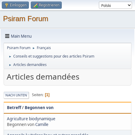
Einloggen
Registrieren
Psiram Forum
Main Menu
Psiram Forum
Français
►
Conseils et suggestions pour des articles Psiram
►
Articles demandées
►
Articles demandées
Seiten
1
NACH UNTEN
Betreff
/
Begonnen von
Agriculture biodynamique
Begonnen von
Camille