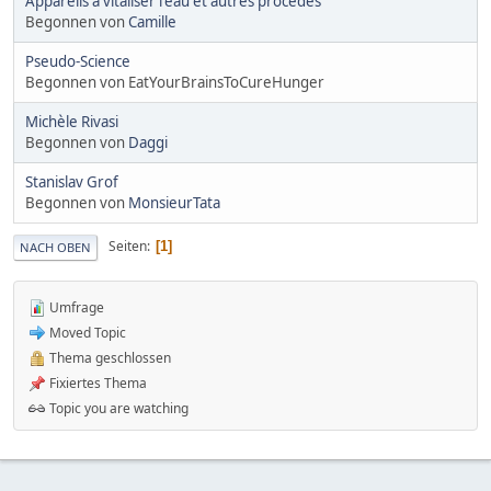
Appareils à vitaliser l'eau et autres procédés
Begonnen von
Camille
Pseudo-Science
Begonnen von EatYourBrainsToCureHunger
Michèle Rivasi
Begonnen von
Daggi
Stanislav Grof
Begonnen von
MonsieurTata
Seiten
1
NACH OBEN
Umfrage
Moved Topic
Thema geschlossen
Fixiertes Thema
Topic you are watching