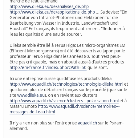
marché de l'eau allemand
http://www.dileka.eu/de/analyses_de.php
http://www.dileka.eu/de/applications_de.php
... Sa devise: "Ein
Generator von Infrarot-Photonen und Elektronen für die
Bearbeitung von Wasser in Industrie, Landwirtschaft und
Haushalt" En français, ils l'expriment autrement: "Redonner à
l'eau les qualités d'une eau de source".
Dileka semble être lié à Terua Higa: Les micro-organismes EM
(Efficient Microorganisms) ont été découverts au Japon par le
professeur Teruo Higa dans les années 80. Tout n'est peut-
être pas critiquable, mais on aboutit aussi à d'autres produits
http://em-france.fr/index.php?cPath=50
qui le sont.
Ici une entreprise suisse qui diffuse les produits dileka
http://www.aquadil.ch/technologies/technologie-dileka.html
et
qui donne plus de détails en français sur le procédé (que sur le
site
www.dileka.eu
), on en revient aux clusters
http://www.aquadil.ch/science/clusters---polarisation.html
et à
Masaru Emoto
http://www.aquadil.ch/science/memoires---
messages-de-l-eau.html
Il n'y a rien non plus sur l'entreprise
aquadil.ch
sur le Psiram-
allemand.