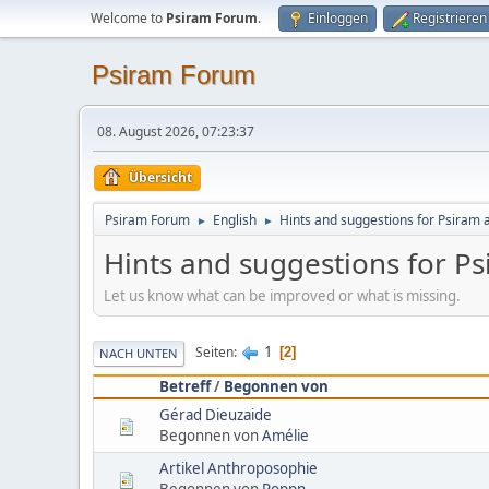
Welcome to
Psiram Forum
.
Einloggen
Registrieren
Psiram Forum
08. August 2026, 07:23:37
Übersicht
Psiram Forum
English
Hints and suggestions for Psiram a
►
►
Hints and suggestions for Ps
Let us know what can be improved or what is missing.
1
Seiten
2
NACH UNTEN
Betreff
/
Begonnen von
Gérad Dieuzaide
Begonnen von
Amélie
Artikel Anthroposophie
Begonnen von
Poppn