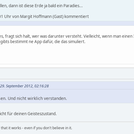
len, dann ist diese Erde ja bald ein Paradies...
1 Uhr von Margit Hoffmann (Gast) kommentiert
adies, fragt sich halt, wer was darunter versteht. Vielleicht, wenn man ein
ibts bestimmt ne App dafür, die das simuliert.
m 29. September 2012, 02:16:28
sen. Und nicht wirklich verstanden.
icht für deinen Geisteszustand.
hat it works - even if you don't believe in it.