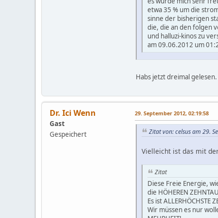
es würde mich sehr fre
etwa 35 % um die strom
sinne der bisherigen st
die, die an den folgen
und halluzi-kinos zu ve
am 09.06.2012 um 01:2
Habs jetzt dreimal gelesen.
Dr. Ici Wenn
29. September 2012, 02:19:58
Gast
Zitat von: celsus am 29. 
Gespeichert
Vielleicht ist das mit d
Zitat
Diese Freie Energie, wi
die HÖHEREN ZEHNTAUS
Es ist ALLERHÖCHSTE ZEI
Wir müssen es nur woll