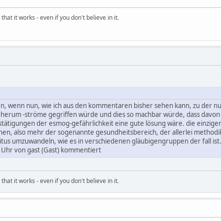
hat it works - even if you don't believe in it.
n, wenn nun, wie ich aus den kommentaren bisher sehen kann, zu der n
 herum -ströme gegriffen würde und dies so machbar würde, dass davon 
stätigungen der esmog-gefährlichkeit eine gute lösung wäre. die einzigen
en, also mehr der sogenannte gesundheitsbereich, der allerlei methodik
itus umzuwandeln, wie es in verschiedenen gläubigengruppen der fall ist
Uhr von gast (Gast) kommentiert
hat it works - even if you don't believe in it.