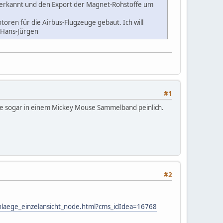
t erkannt und den Export der Magnet-Rohstoffe um
oren für die Airbus-Flugzeuge gebaut. Ich will
n Hans-Jürgen
#1
äre sogar in einem Mickey Mouse Sammelband peinlich.
#2
hlaege_einzelansicht_node.html?cms_idIdea=16768