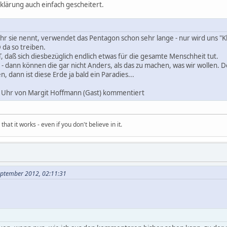
ufklärung auch einfach gescheitert.
Ihr sie nennt, verwendet das Pentagon schon sehr lange - nur wird uns "Kle
a so treiben.
 daß sich diesbezüglich endlich etwas für die gesamte Menschheit tut.
 - dann können die gar nicht Anders, als das zu machen, was wir wolle
n, dann ist diese Erde ja bald ein Paradies...
Uhr von Margit Hoffmann (Gast) kommentiert
hat it works - even if you don't believe in it.
September 2012, 02:11:31