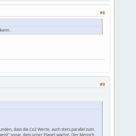
#8
 kann.
#9
unden, dass die Co2 Werte, auch stets parallel zum
weist" sogar, dass unser Planet wächst. Der Mensch