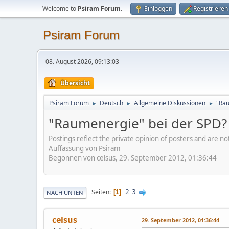
Welcome to
Psiram Forum
.
Einloggen
Registrieren
Psiram Forum
08. August 2026, 09:13:03
Übersicht
Psiram Forum
Deutsch
Allgemeine Diskussionen
"Rau
►
►
►
"Raumenergie" bei der SPD?
Postings reflect the private opinion of posters and are n
Auffassung von Psiram
Begonnen von celsus, 29. September 2012, 01:36:44
2
3
Seiten
1
NACH UNTEN
celsus
29. September 2012, 01:36:44