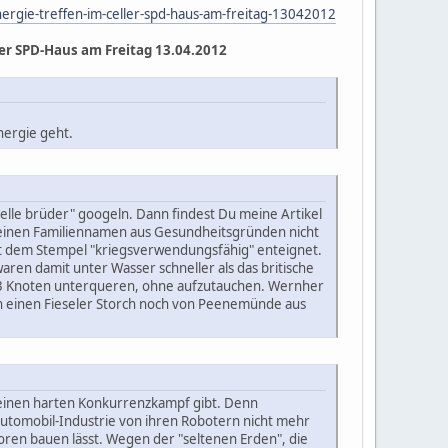
ergie-treffen-im-celler-spd-haus-am-freitag-13042012
er SPD-Haus am Freitag 13.04.2012
nergie geht.
 celle brüder" googeln. Dann findest Du meine Artikel
 seinen Familiennamen aus Gesundheitsgründen nicht
t dem Stempel "kriegsverwendungsfähig" enteignet.
ren damit unter Wasser schneller als das britische
n 3 Knoten unterqueren, ohne aufzutauchen. Wernher
in einen Fieseler Storch noch von Peenemünde aus
inen harten Konkurrenzkampf gibt. Denn
 Automobil-Industrie von ihren Robotern nicht mehr
oren bauen lässt. Wegen der "seltenen Erden", die