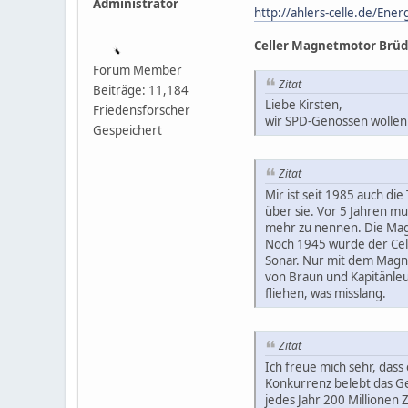
Administrator
http://ahlers-celle.de/Ene
Celler Magnetmotor Brüd
Forum Member
Zitat
Beiträge: 11,184
Liebe Kirsten,
Friedensforscher
wir SPD-Genossen wollen 
Gespeichert
Zitat
Mir ist seit 1985 auch di
über sie. Vor 5 Jahren m
mehr zu nennen. Die Mag
Noch 1945 wurde der Cell
Sonar. Nur mit dem Magn
von Braun und Kapitänleu
fliehen, was misslang.
Zitat
Ich freue mich sehr, dass
Konkurrenz belebt das Ge
jedes Jahr 200 Millionen