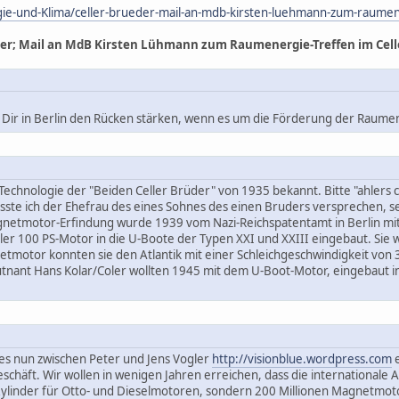
rgie-und-Klima/celler-brueder-mail-an-mdb-kirsten-luehmann-zum-raumen
er; Mail an MdB Kirsten Lühmann zum Raumenergie-Treffen im Cell
Dir in Berlin den Rücken stärken, wenn es um die Förderung der Raume
e Technologie der "Beiden Celler Brüder" von 1935 bekannt. Bitte "ahlers
usste ich der Ehefrau des eines Sohnes des einen Bruders versprechen,
netmotor-Erfindung wurde 1939 vom Nazi-Reichspatentamt in Berlin mi
er 100 PS-Motor in die U-Boote der Typen XXI und XXIII eingebaut. Sie wa
etmotor konnten sie den Atlantik mit einer Schleichgeschwindigkeit vo
tnant Hans Kolar/Coler wollten 1945 mit dem U-Boot-Motor, eingebaut 
 es nun zwischen Peter und Jens Vogler
http://visionblue.wordpress.com
e
schäft. Wir wollen in wenigen Jahren erreichen, dass die internationale
 Zylinder für Otto- und Dieselmotoren, sondern 200 Millionen Magnetmot