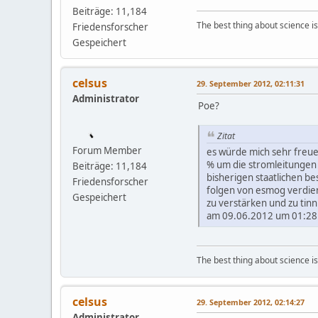
Beiträge: 11,184
The best thing about science is t
Friedensforscher
Gespeichert
celsus
29. September 2012, 02:11:31
Administrator
Poe?
Zitat
Forum Member
es würde mich sehr freue
% um die stromleitungen
Beiträge: 11,184
bisherigen staatlichen be
Friedensforscher
folgen von esmog verdien
Gespeichert
zu verstärken und zu tinn
am 09.06.2012 um 01:28 
The best thing about science is t
celsus
29. September 2012, 02:14:27
Administrator