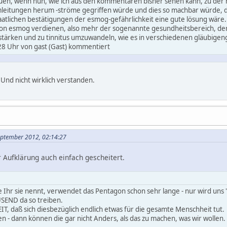
uen, wenn nun, wie ich aus den kommentaren bisher sehen kann, zu der 
leitungen herum -ströme gegriffen würde und dies so machbar würde, d
aatlichen bestätigungen der esmog-gefährlichkeit eine gute lösung wäre. 
 von esmog verdienen, also mehr der sogenannte gesundheitsbereich, der
rstärken und zu tinnitus umzuwandeln, wie es in verschiedenen gläubigengr
8 Uhr von gast (Gast) kommentiert
 Und nicht wirklich verstanden.
September 2012, 02:14:27
er Aufklärung auch einfach gescheitert.
e Ihr sie nennt, verwendet das Pentagon schon sehr lange - nur wird uns "
END da so treiben.
T, daß sich diesbezüglich endlich etwas für die gesamte Menschheit tut.
en - dann können die gar nicht Anders, als das zu machen, was wir woll