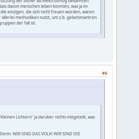
nutzung der bisher als elektrosmog bekannten
ass davon menschen leben könnten, was ja im
die einzigen, die sich nicht freuen würden, wären
 allerlei methodiken nutzt, um z.b. gebetsmantren
uppen der fall ist.
#6
Kleinen Lichtern" ja darüber nichts mitgeteilt, was
en. Denn: WIR SIND DAS VOLK! WIR SIND DIE