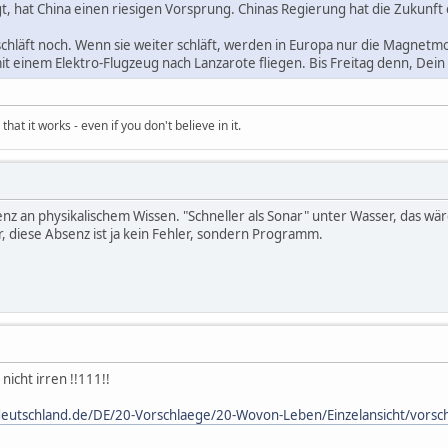
, hat China einen riesigen Vorsprung. Chinas Regierung hat die Zukunf
chläft noch. Wenn sie weiter schläft, werden in Europa nur die Magnetmot
it einem Elektro-Flugzeug nach Lanzarote fliegen. Bis Freitag denn, Dei
hat it works - even if you don't believe in it.
enz an physikalischem Wissen. "Schneller als Sonar" unter Wasser, das w
, diese Absenz ist ja kein Fehler, sondern Programm.
nicht irren !!111!!
deutschland.de/DE/20-Vorschlaege/20-Wovon-Leben/Einzelansicht/vorsc