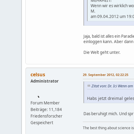
MEHRHEIT!
Wenn wir es wirklich wol
M.
am 09.04.2012 um 19:0
Jaja, bald ist alles ein Par
einloggen kann. Aber dann g
Die Welt geht unter.
celsus
29. September 2012, 02:22:25
Administrator
Zitat von: Dr. Ici Wenn a
Habs jetzt dreimal gele
Forum Member
Beiträge: 11,184
Das beruhigt mich. Und spr
Friedensforscher
Gespeichert
The best thing about science is t