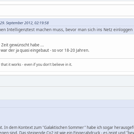
m 29. September 2012, 02:19:58
nen Intelligenztest machen muss, bevor man sich ins Netz einloggen
er Zeit gewünscht habe ...
 war der ja quasi eingebaut - so vor 18-20 Jahren.
hat it works - even if you don't believe in it.
echt. In dem Kontext zum "Galaktischen Sommer" habe ich sogar herausgef
en sind. Das steigende Co2 ist wie ein Fingerabdruck - es zeigt und "be