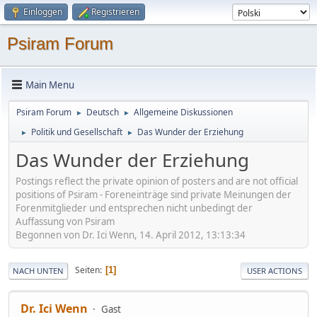
Einloggen
Registrieren
Psiram Forum
Main Menu
Psiram Forum
Deutsch
Allgemeine Diskussionen
►
►
Politik und Gesellschaft
Das Wunder der Erziehung
►
►
Das Wunder der Erziehung
Postings reflect the private opinion of posters and are not official
positions of Psiram - Foreneinträge sind private Meinungen der
Forenmitglieder und entsprechen nicht unbedingt der
Auffassung von Psiram
Begonnen von Dr. Ici Wenn, 14. April 2012, 13:13:34
Seiten
1
NACH UNTEN
USER ACTIONS
Dr. Ici Wenn
Gast