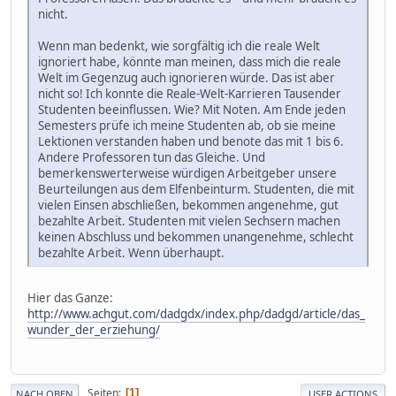
nicht.
Wenn man bedenkt, wie sorgfältig ich die reale Welt
ignoriert habe, könnte man meinen, dass mich die reale
Welt im Gegenzug auch ignorieren würde. Das ist aber
nicht so! Ich konnte die Reale-Welt-Karrieren Tausender
Studenten beeinflussen. Wie? Mit Noten. Am Ende jeden
Semesters prüfe ich meine Studenten ab, ob sie meine
Lektionen verstanden haben und benote das mit 1 bis 6.
Andere Professoren tun das Gleiche. Und
bemerkenswerterweise würdigen Arbeitgeber unsere
Beurteilungen aus dem Elfenbeinturm. Studenten, die mit
vielen Einsen abschließen, bekommen angenehme, gut
bezahlte Arbeit. Studenten mit vielen Sechsern machen
keinen Abschluss und bekommen unangenehme, schlecht
bezahlte Arbeit. Wenn überhaupt.
Hier das Ganze:
http://www.achgut.com/dadgdx/index.php/dadgd/article/das_
wunder_der_erziehung/
Seiten
1
NACH OBEN
USER ACTIONS