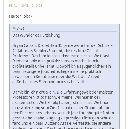
14. April 2012, 13:13:34
Harter Tobak:
Zitat
Das Wunder der Erziehung
Bryan Caplan: Die letzten 35 Jahre war ich in der Schule –
21 Jahre als Schüler/Student, die restliche Zeit als
Professor. Das führte dazu, dass mir die reale Welt fast
fremd ist. Wie man praktisch etwas macht, ist mir
größtenteils unbekannt. Obwohl ich als Jugendlicher ein
paar niedrigere Jobs hatte, liegen meine praktisch
erworbenen Kenntnisse über die Welt der Arbeit
außerhalb des Elfenbeinturms nahe Null.
Damit bin ich nicht allein. Die Erfahrungswelt der meisten
Professoren ist so flach wie meine. Will man in der
akademischen Welt Erfolg haben, ist die reale Welt nur
eine Ablenkung vom Ziel. Ich habe einen Traum-Job für
den Rest meines Lebens, weil ich Jahr für Jahr gute Noten
geschrieben habe, Zugang zu prestigeträchtigen Schulen
fand und ein paar Dutzend Artikel verfasste, die andere
Professoren lasen. Das brauchte es – und mehr braucht es