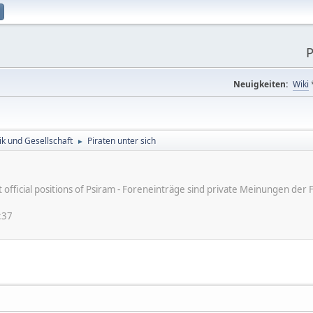
P
Neuigkeiten:
Wiki
tik und Gesellschaft
Piraten unter sich
►
ot official positions of Psiram - Foreneinträge sind private Meinungen d
:37