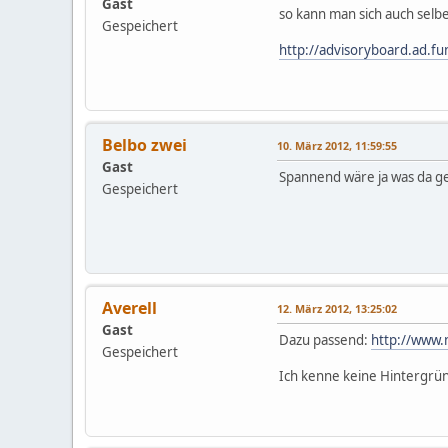
Gast
so kann man sich auch selbe
Gespeichert
http://advisoryboard.ad.f
Belbo zwei
10. März 2012, 11:59:55
Gast
Spannend wäre ja was da gen
Gespeichert
Averell
12. März 2012, 13:25:02
Gast
Dazu passend:
http://www.n
Gespeichert
Ich kenne keine Hintergrün