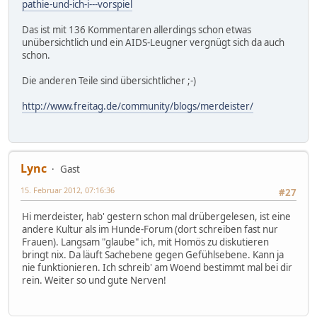
pathie-und-ich-i---vorspiel
Das ist mit 136 Kommentaren allerdings schon etwas
unübersichtlich und ein AIDS-Leugner vergnügt sich da auch
schon.
Die anderen Teile sind übersichtlicher ;-)
http://www.freitag.de/community/blogs/merdeister/
Lync
Gast
15. Februar 2012, 07:16:36
#27
Hi merdeister, hab' gestern schon mal drübergelesen, ist eine
andere Kultur als im Hunde-Forum (dort schreiben fast nur
Frauen). Langsam "glaube" ich, mit Homös zu diskutieren
bringt nix. Da läuft Sachebene gegen Gefühlsebene. Kann ja
nie funktionieren. Ich schreib' am Woend bestimmt mal bei dir
rein. Weiter so und gute Nerven!