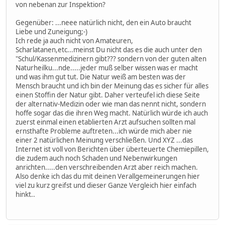
von nebenan zur Inspektion?
Gegenüber: ...neee natürlich nicht, den ein Auto braucht
Liebe und Zuneigung;-)
Ich rede ja auch nicht von Amateuren,
Scharlatanen,etc...meinst Du nicht das es die auch unter den
"Schul/Kassenmedizinern gibt??? sondern von der guten alten
Naturheilku...nde.....jeder muß selber wissen was er macht
und was ihm gut tut. Die Natur weiß am besten was der
Mensch braucht und ich bin der Meinung das es sicher für alles
einen Stoffin der Natur gibt. Daher verteufel ich diese Seite
der alternativ-Medizin oder wie man das nennt nicht, sondern
hoffe sogar das die ihren Weg macht. Natürlich würde ich auch
zuerst einmal einen etablierten Arzt aufsuchen sollten mal
ernsthafte Probleme auftreten...ich würde mich aber nie
einer 2 natürlichen Meinung verschließen. Und XYZ ...das
Internet ist voll von Berichten über überteuerte Chemiepillen,
die zudem auch noch Schaden und Nebenwirkungen
anrichten.....den verschreibenden Arzt aber reich machen.
Also denke ich das du mit deinen Verallgemeinerungen hier
viel zu kurz greifst und dieser Ganze Vergleich hier einfach
hinkt..