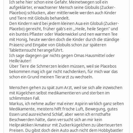
Ich sehe hier schon eine Gefahr. Meinetwegen soll ein
aufgeklärter, erwachsener Mensch seine Globulis (Zucker-
Placebos) schlucken, aber mittlerweile werden auch Kinder
und Tiere mit Globulis behandelt.
Den Kindern wird bei jedem kleinen Aua ein Globuli (Zucker-
Placebo) gereicht, früher gab's ein ,,Heile, heile Segen" und
ein buntes Pflaster oder Wadenwickel und nen warmen Tee
mit Honig, heute werden doch die Kinder durch die ständige
Präsenz und Eingabe von Globulis schon zur späteren
Tablettensucht herangeführt.
Ich sage dagegen gar nichts gegen Omas Hausmittel oder
Heilkräuter!
Über Tiere die Schmerzen leiden müssen, weil sie Placebos
bekommen mag ich gar nicht nachdenken, für mich war das
schon ein Grund meinen Tierarzt zu wechseln.
Menschen gehen zu spät zum Arzt, weil sie sich alle inzwischen
mit Kügelchen selbst medikamentieren und sterben im
schlimmsten Fall.
Markus, ich nehme außer mal einer Aspirin wirklich ganz selten
Medikamente, meistens hilft frische Luft, Bewegung, gutes
Essen und ausreichend Schlaf, aber wenn ich ernsthafte
Beschwerden hätte, dann versucht sich an mir kein
Heilpraktiker/Amateur mit Zuckerkügelchen zu überteuerten
Preisen. Du gibst doch dein Auto auch nicht dem Hobbybastler