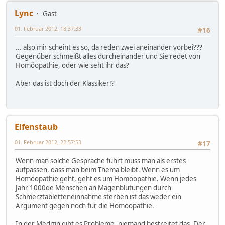
Lync
Gast
01. Februar 2012, 18:37:33
#16
... also mir scheint es so, da reden zwei aneinander vorbei???
Gegenüber schmeißt alles durcheinander und Sie redet von
Homöopathie, oder wie seht ihr das?
Aber das ist doch der Klassiker!?
Elfenstaub
01. Februar 2012, 22:57:53
#17
Wenn man solche Gespräche führt muss man als erstes
aufpassen, dass man beim Thema bleibt. Wenn es um
Homöopathie geht, geht es um Homöopathie. Wenn jedes
Jahr 1000de Menschen an Magenblutungen durch
Schmerztabletteneinnahme sterben ist das weder ein
Argument gegen noch für die Homöopathie.
In der Medizin gibt es Probleme, niemand bestreitet das. Der