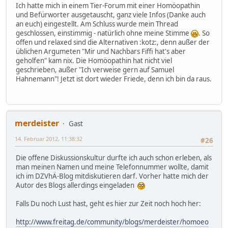
Ich hatte mich in einem Tier-Forum mit einer Homöopathin
und Befürworter ausgetauscht, ganz viele Infos (Danke auch
an euch) eingestellt. Am Schluss wurde mein Thread
geschlossen, einstimmig - natürlich ohne meine Stimme
. So
offen und relaxed sind die Alternativen :kotz:, denn außer der
üblichen Argumeten "Mir und Nachbars Fiffi hat's aber
geholfen" kam nix. Die Homöopathin hat nicht viel
geschrieben, außer "Ich verweise gern auf Samuel
Hahnemann"! Jetzt ist dort wieder Friede, denn ich bin da raus.
merdeister
Gast
14. Februar 2012, 11:38:32
#26
Die offene Diskussionskultur durfte ich auch schon erleben, als
man meinen Namen und meine Telefonnummer wollte, damit
ich im DZVhÄ-Blog mitdiskutieren darf. Vorher hatte mich der
Autor des Blogs allerdings eingeladen
Falls Du noch Lust hast, geht es hier zur Zeit noch hoch her:
http://www.freitag.de/community/blogs/merdeister/homoeo