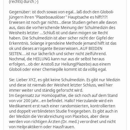
(rechts) durch ;-)
Gegenüber: ist doch sowas von egal...laß doch den Globoli-
Jüngern ihren "Plazeboauslöser" Hauptsache es hilft?!?!
Erwiesen ist noch gar nichts...diese Studien gehen alle davon
aus, dass die vorherschende Meinung der Schulmedizin des
Weisheits letzter ...Schluß ist und dann mögen sie Recht
haben. Die Schulmedizin ist aber sicher nicht der Gipfel der
Erkenntnis. Solange irgendeine Methode jemand hilft ist das
ok und dieses arrogante Besserwissen..AUF BEIDEN
SEITEN....ist nur lächerlich und sicher nicht zielführend.
Nochmal, die HEILUNG kann nur aus dir selbst heraus
erfolgen...ob der Anstoß zur Heilung(Plazebo) aus einem
Globoli oder einer Chemiepille kommt ist da völlig egal.
Sie: Lieber XYZ, es gibt keine Schulmedizin. Es gibt nur Medizin
und diese ist niemals der Weisheit letzter Schluss, weil hier
immer weiter und ständig geforscht wird.
Im Gegensatz zur Homöopathie, die sich noch auf dem Stand
von vor 200 Jahr...en befindet. Hallo? Hierzulande wird ein
Medikament erst nach einer randomisierten, kontrollierten
und doppelt verblindeten Studie freigegeben. Es gibt auch in
der Medizin die Verabreichung von Placebos, aber diese
werden von richtigen Ärzten (Dr. med.) verordnet und nicht
von Heilpraktikern oder Hausfrauen.