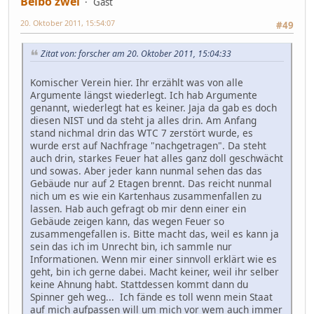
Belbo zwei
Gast
20. Oktober 2011, 15:54:07
#49
Zitat von: forscher am 20. Oktober 2011, 15:04:33
Komischer Verein hier. Ihr erzählt was von alle
Argumente längst wiederlegt. Ich hab Argumente
genannt, wiederlegt hat es keiner. Jaja da gab es doch
diesen NIST und da steht ja alles drin. Am Anfang
stand nichmal drin das WTC 7 zerstört wurde, es
wurde erst auf Nachfrage "nachgetragen". Da steht
auch drin, starkes Feuer hat alles ganz doll geschwächt
und sowas. Aber jeder kann nunmal sehen das das
Gebäude nur auf 2 Etagen brennt. Das reicht nunmal
nich um es wie ein Kartenhaus zusammenfallen zu
lassen. Hab auch gefragt ob mir denn einer ein
Gebäude zeigen kann, das wegen Feuer so
zusammengefallen is. Bitte macht das, weil es kann ja
sein das ich im Unrecht bin, ich sammle nur
Informationen. Wenn mir einer sinnvoll erklärt wie es
geht, bin ich gerne dabei. Macht keiner, weil ihr selber
keine Ahnung habt. Stattdessen kommt dann du
Spinner geh weg... Ich fände es toll wenn mein Staat
auf mich aufpassen will um mich vor wem auch immer