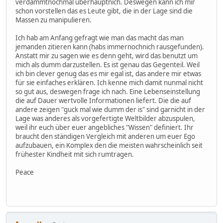
verdammtnochmal überhauptnich. Deswegen kann ich mir
schon vorstellen das es Leute gibt, die in der Lage sind die
Massen zu manipulieren.
Ich hab am Anfang gefragt wie man das macht das man
jemanden zitieren kann (habs immernochnich rausgefunden).
Anstatt mir zu sagen wie es denn geht, wird das benutzt um
mich als dumm darzustellen. Es ist genau das Gegenteil. Weil
ich bin clever genug das es mir egal ist, das andere mir etwas
für sie einfaches erklären. Ich kenne mich damit nunmal nicht
so gut aus, deswegen frage ich nach. Eine Lebenseinstellung
die auf Dauer wertvolle Informationen liefert. Die die auf
andere zeigen "guck mal wie dumm der is" sind garnicht in der
Lage was anderes als vorgefertigte Weltbilder abzuspulen,
weil ihr euch über euer angebliches "Wissen" definiert. Ihr
braucht den ständigen Vergleich mit anderen um euer Ego
aufzubauen, ein Komplex den die meisten wahrscheinlich seit
frühester Kindheit mit sich rumtragen.
Peace