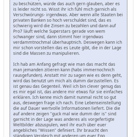
zu beschützen, würde das auch gern glauben, aber es
is leider nicht so. Wisst ihr ich fühl mich garnich als
Verschwörungs- irgendwas. Aber wenn alle Staaten bei
privaten Banken so hoch verschuldet sind, das es
schwierig wird die Zinsen zu bezahlen und dann auf
Pro7 läuft welche Superstars gerade von wem
schwanger sind, dann stimmt hier irgendwas
verdammtnochmal überhauptnich. Deswegen kann ich
mir schon vorstellen das es Leute gibt, die in der Lage
sind die Massen zu manipulieren.
Ich hab am Anfang gefragt wie man das macht das
man jemanden zitieren kann (habs immernochnich
rausgefunden). Anstatt mir zu sagen wie es denn geht,
wird das benutzt um mich als dumm darzustellen. Es
ist genau das Gegenteil. Weil ich bin clever genug das
es mir egal ist, das andere mir etwas für sie einfaches
erklären. Ich kenne mich damit nunmal nicht so gut
aus, deswegen frage ich nach. Eine Lebenseinstellung
die auf Dauer wertvolle Informationen liefert. Die die
auf andere zeigen "guck mal wie dumm der is" sind
garnicht in der Lage was anderes als vorgefertigte
Weltbilder abzuspulen, weil ihr euch über euer
angebliches "Wissen" definiert. Ihr braucht den
ständigen Vergleich mit anderen um euer Ego