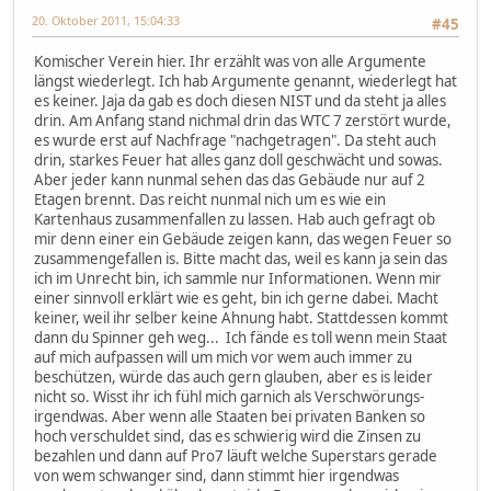
20. Oktober 2011, 15:04:33
#45
Komischer Verein hier. Ihr erzählt was von alle Argumente
längst wiederlegt. Ich hab Argumente genannt, wiederlegt hat
es keiner. Jaja da gab es doch diesen NIST und da steht ja alles
drin. Am Anfang stand nichmal drin das WTC 7 zerstört wurde,
es wurde erst auf Nachfrage "nachgetragen". Da steht auch
drin, starkes Feuer hat alles ganz doll geschwächt und sowas.
Aber jeder kann nunmal sehen das das Gebäude nur auf 2
Etagen brennt. Das reicht nunmal nich um es wie ein
Kartenhaus zusammenfallen zu lassen. Hab auch gefragt ob
mir denn einer ein Gebäude zeigen kann, das wegen Feuer so
zusammengefallen is. Bitte macht das, weil es kann ja sein das
ich im Unrecht bin, ich sammle nur Informationen. Wenn mir
einer sinnvoll erklärt wie es geht, bin ich gerne dabei. Macht
keiner, weil ihr selber keine Ahnung habt. Stattdessen kommt
dann du Spinner geh weg... Ich fände es toll wenn mein Staat
auf mich aufpassen will um mich vor wem auch immer zu
beschützen, würde das auch gern glauben, aber es is leider
nicht so. Wisst ihr ich fühl mich garnich als Verschwörungs-
irgendwas. Aber wenn alle Staaten bei privaten Banken so
hoch verschuldet sind, das es schwierig wird die Zinsen zu
bezahlen und dann auf Pro7 läuft welche Superstars gerade
von wem schwanger sind, dann stimmt hier irgendwas