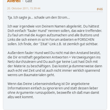
Averell
Gast
20. Oktober 2011, 15:39:44
#46
Tja. Ich sagte ja... schade um den Strom...
Ich war irgendwie von Deinem Namen abgelenkt. Du hättest
Dich einfach "fauler Hund" nennen sollen, das wäre treffender.
Zu faul um mal die Augen aufzumachen und alle Buttons und
Links die sich einem in so'm Forum anbieten erFORSCHEN
sollen. Ich finde, der "Zitat"-Link z.B. ist ziemlich gut sichtbar.
Außerdem fauler Hund weil Du nicht mal den Anstand besitzt,
die Dir ernsthaft gegebenen Antworten + Verzweigungen ins
Netz durchzulesen und Du auch gar keine Lust hast Dich mit
der Materie zu beschäftigen. Das kostet ja dummerweise dann
auch echt viel Zeit und ist auch nicht immer wirklich spannend
wenns um Baumaterialen geht.
Wenn das Deine Lebenseinstellung ist Dir angebotene
Informationen einfach zu ignorieren und statt dessen lieber
ohne Argumente rumzupöbeln, bezweifle ich daß man damit
allzu weit kommt.