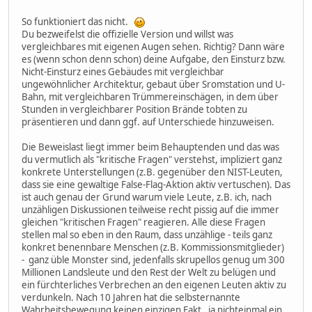
So funktioniert das nicht.
Du bezweifelst die offizielle Version und willst was
vergleichbares mit eigenen Augen sehen. Richtig? Dann wäre
es (wenn schon denn schon) deine Aufgabe, den Einsturz bzw.
Nicht-Einsturz eines Gebäudes mit vergleichbar
ungewöhnlicher Architektur, gebaut über Sromstation und U-
Bahn, mit vergleichbaren Trümmereinschägen, in dem über
Stunden in vergleichbarer Position Brände tobten zu
präsentieren und dann ggf. auf Unterschiede hinzuweisen.
Die Beweislast liegt immer beim Behauptenden und das was
du vermutlich als "kritische Fragen" verstehst, impliziert ganz
konkrete Unterstellungen (z.B. gegenüber den NIST-Leuten,
dass sie eine gewaltige False-Flag-Aktion aktiv vertuschen). Das
ist auch genau der Grund warum viele Leute, z.B. ich, nach
unzähligen Diskussionen teilweise recht pissig auf die immer
gleichen "kritischen Fragen" reagieren. Alle diese Fragen
stellen mal so eben in den Raum, dass unzählige - teils ganz
konkret benennbare Menschen (z.B. Kommissionsmitglieder)
- ganz üble Monster sind, jedenfalls skrupellos genug um 300
Millionen Landsleute und den Rest der Welt zu belügen und
ein fürchterliches Verbrechen an den eigenen Leuten aktiv zu
verdunkeln. Nach 10 Jahren hat die selbsternannte
Wahrheitsbewegung keinen einzigen Fakt, ja nichteinmal ein