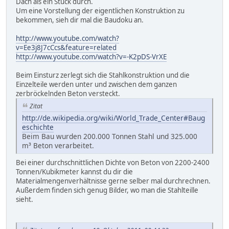
Dach als ein Stück durch.
Um eine Vorstellung der eigentlichen Konstruktion zu
bekommen, sieh dir mal die Baudoku an.
http://www.youtube.com/watch?
v=Ee3j8J7cCcs&feature=related
http://www.youtube.com/watch?v=-K2pDS-VrXE
Beim Einsturz zerlegt sich die Stahlkonstruktion und die
Einzelteile werden unter und zwischen dem ganzen
zerbröckelnden Beton versteckt.
Zitat
http://de.wikipedia.org/wiki/World_Trade_Center#Baug
eschichte
Beim Bau wurden 200.000 Tonnen Stahl und 325.000
m³ Beton verarbeitet.
Bei einer durchschnittlichen Dichte von Beton von 2200-2400
Tonnen/Kubikmeter kannst du dir die
Materialmengenverhältnisse gerne selber mal durchrechnen.
Außerdem finden sich genug Bilder, wo man die Stahlteille
sieht.