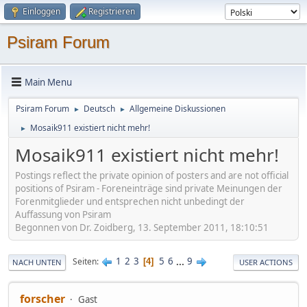
Einloggen
Registrieren
Psiram Forum
Main Menu
Psiram Forum
Deutsch
Allgemeine Diskussionen
►
►
Mosaik911 existiert nicht mehr!
►
Mosaik911 existiert nicht mehr!
Postings reflect the private opinion of posters and are not official
positions of Psiram - Foreneinträge sind private Meinungen der
Forenmitglieder und entsprechen nicht unbedingt der
Auffassung von Psiram
Begonnen von Dr. Zoidberg, 13. September 2011, 18:10:51
1
2
3
5
6
...
9
Seiten
4
NACH UNTEN
USER ACTIONS
forscher
Gast