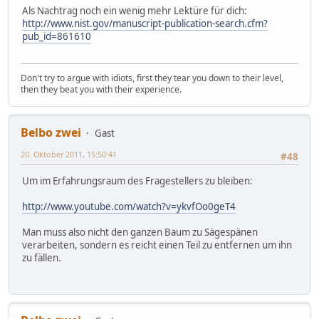
Als Nachtrag noch ein wenig mehr Lektüre für dich:
http://www.nist.gov/manuscript-publication-search.cfm?
pub_id=861610
Don't try to argue with idiots, first they tear you down to their level,
then they beat you with their experience.
Belbo zwei
Gast
20. Oktober 2011, 15:50:41
#48
Um im Erfahrungsraum des Fragestellers zu bleiben:
http://www.youtube.com/watch?v=ykvfOo0geT4
Man muss also nicht den ganzen Baum zu Sägespänen
verarbeiten, sondern es reicht einen Teil zu entfernen um ihn
zu fällen.