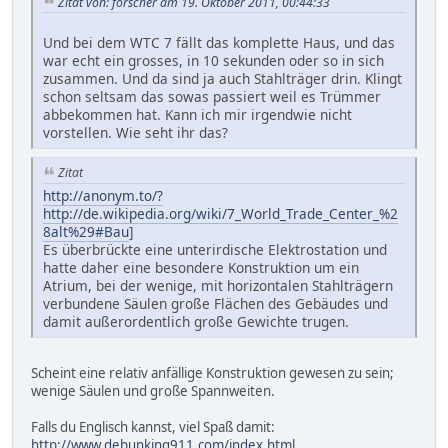
Zitat von: forscher am 19. Oktober 2011, 00:44:33
Und bei dem WTC 7 fällt das komplette Haus, und das
war echt ein grosses, in 10 sekunden oder so in sich
zusammen. Und da sind ja auch Stahlträger drin. Klingt
schon seltsam das sowas passiert weil es Trümmer
abbekommen hat. Kann ich mir irgendwie nicht
vorstellen. Wie seht ihr das?
Zitat
http://anonym.to/?
http://de.wikipedia.org/wiki/7_World_Trade_Center_%2
8alt%29#Bau
]
Es überbrückte eine unterirdische Elektrostation und
hatte daher eine besondere Konstruktion um ein
Atrium, bei der wenige, mit horizontalen Stahlträgern
verbundene Säulen große Flächen des Gebäudes und
damit außerordentlich große Gewichte trugen.
Scheint eine relativ anfällige Konstruktion gewesen zu sein;
wenige Säulen und große Spannweiten.
Falls du Englisch kannst, viel Spaß damit:
http://www.debunking911.com/index.html