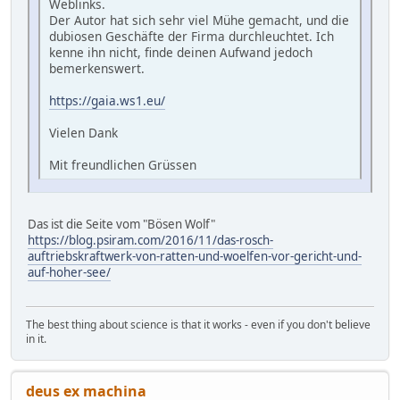
Weblinks.
Der Autor hat sich sehr viel Mühe gemacht, und die
dubiosen Geschäfte der Firma durchleuchtet. Ich
kenne ihn nicht, finde deinen Aufwand jedoch
bemerkenswert.
https://gaia.ws1.eu/
Vielen Dank
Mit freundlichen Grüssen
Das ist die Seite vom "Bösen Wolf"
https://blog.psiram.com/2016/11/das-rosch-
auftriebskraftwerk-von-ratten-und-woelfen-vor-gericht-und-
auf-hoher-see/
The best thing about science is that it works - even if you don't believe
in it.
deus ex machina