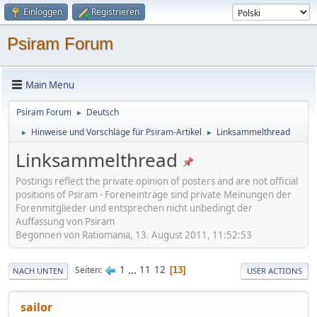
Einloggen
Registrieren
Psiram Forum
Main Menu
Psiram Forum
Deutsch
►
Hinweise und Vorschläge für Psiram-Artikel
Linksammelthread
►
►
Linksammelthread
Postings reflect the private opinion of posters and are not official
positions of Psiram - Foreneinträge sind private Meinungen der
Forenmitglieder und entsprechen nicht unbedingt der
Auffassung von Psiram
Begonnen von Ratiomania, 13. August 2011, 11:52:53
1
...
11
12
Seiten
13
NACH UNTEN
USER ACTIONS
sailor