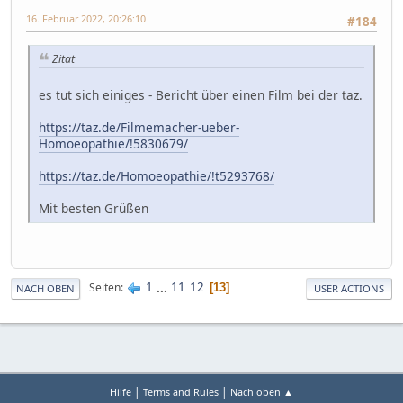
16. Februar 2022, 20:26:10
#184
Zitat
es tut sich einiges - Bericht über einen Film bei der taz.
https://taz.de/Filmemacher-ueber-
Homoeopathie/!5830679/
https://taz.de/Homoeopathie/!t5293768/
Mit besten Grüßen
1
...
11
12
Seiten
13
NACH OBEN
USER ACTIONS
|
|
Hilfe
Terms and Rules
Nach oben ▲