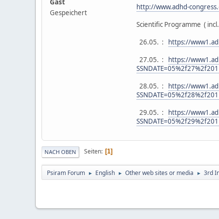
Gast
http://www.adhd-congress
Gespeichert
Scientific Programme ( incl. 
26.05. :
https://www1.a
27.05. :
https://www1.ad
SSNDATE=05%2f27%2f201
28.05. :
https://www1.ad
SSNDATE=05%2f28%2f201
29.05. :
https://www1.ad
SSNDATE=05%2f29%2f201
Seiten
1
NACH OBEN
Psiram Forum
English
Other web sites or media
3rd I
►
►
►