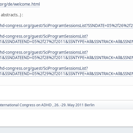
.org/de/welcome.html
abstracts..) :
dhd-congress.org/guest/SciProgramSessionsList?SSNDATE=05%2f26
hd-congress.org/guest/SciProgramSessionsList?
1&SSNDATEEND=05%2f27%2f2011&SSNTYPE=All&SSNTRACK=All&SSNIN
hd-congress.org/guest/SciProgramSessionsList?
1&SSNDATEEND=05%2f28%2f2011&SSNTYPE=All&SSNTRACK=All&SSNIN
hd-congress.org/guest/SciProgramSessionsList?
1&SSNDATEEND=05%2f29%2f2011&SSNTYPE=All&SSNTRACK=All&SSNIN
nternational Congress on ADHD , 26. -29. May 2011 Berlin