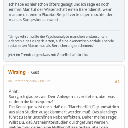
Ich habe es hier schon öfters gesagt und ich sage es noch
einmal: Man tut der Wissenschaft einen Bärendienst, wenn
man sie mit einem Placebo-Begriff verteidigen möchte, den
man als Suggestion ausweist.
"Umgekehrt mußte die Psychoanalyse manchen enttäuschten
Adepten eines vulgarisierten, auf eine ökonomisch-soziale Theorie
reduzierten Marxismus als Bereicherung erscheinen."
Jetzt im Trend: »irgendwas mit Gesellschaftskritik«
Wirsing
Gast
08. Dezember 2010, 21:09:19
#2
Ähhh.
Sorry, ich glaube zwar Dein Anliegen zu verstehen, aber was
ist denn die Konsequenz?
Die Konsequenz ist doch, daß ein "Placeboeffekt" grundsätzlich
aus allen Studien ausgeklammert werden muß. Das allerdings
führt zu sehr unschönen Nebeneffekten. Daher meine Frage:
Willst Du, daß Arzneimittelstudien durchgeführt werden,
welche zwar gegen eine Nullhypothese testen, aber den