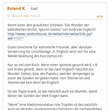
Roland K.
Gast
02. Oktober 2008, 10:50:26
#14
Kennt einer den gräulichen Schinken "Die Wunder der
katholischen Kirche, Spuren Gottes" von Andreas Englisch?
http://www.randomhouse.de/webarticle/webarticle.jsp?
aid=11211
Gutes Geschenk für katholische Freunde, aber absolute
Verwirrung für Unschlüssige. A. Englisch setzt sich für eine
Wiederbelebung des Exorzismus ein.
Nur so viel zum Buch: Wenn einer spontan gesund wird, z.B.
von Krebs geheilt, dann ist das nach Englisch natürlich ein
Wunder Gottes, bzw. des Papstes, weil der demjenigen ja
zuvor die Sünden vergeben hatte. Von Telomeren und
Telomerase kein Wort bei Englisch.
Ist der Papst krank, ist das natürlich auch ein Wunder, damit
dieser die Sünden der Welt tragen kann.
"Weint" eine Madonnenstatue rote Tropfen ist das natürlich
auch ein Wunder, ausgenommen höchstens die nachweislichen