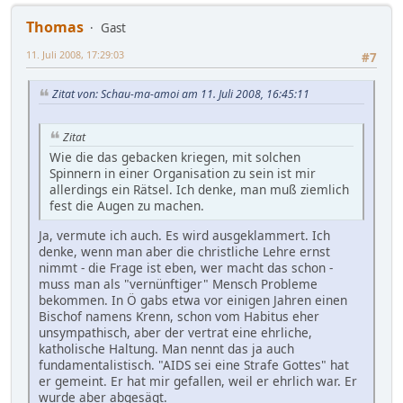
Thomas
Gast
11. Juli 2008, 17:29:03
#7
Zitat von: Schau-ma-amoi am 11. Juli 2008, 16:45:11
Zitat
Wie die das gebacken kriegen, mit solchen
Spinnern in einer Organisation zu sein ist mir
allerdings ein Rätsel. Ich denke, man muß ziemlich
fest die Augen zu machen.
Ja, vermute ich auch. Es wird ausgeklammert. Ich
denke, wenn man aber die christliche Lehre ernst
nimmt - die Frage ist eben, wer macht das schon -
muss man als "vernünftiger" Mensch Probleme
bekommen. In Ö gabs etwa vor einigen Jahren einen
Bischof namens Krenn, schon vom Habitus eher
unsympathisch, aber der vertrat eine ehrliche,
katholische Haltung. Man nennt das ja auch
fundamentalistisch. "AIDS sei eine Strafe Gottes" hat
er gemeint. Er hat mir gefallen, weil er ehrlich war. Er
wurde aber abgesägt.