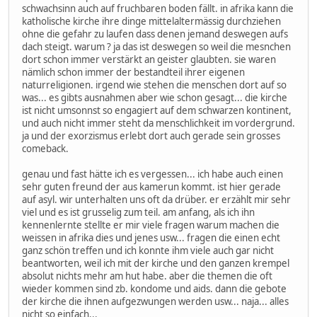
schwachsinn auch auf fruchbaren boden fällt. in afrika kann die
katholische kirche ihre dinge mittelaltermässig durchziehen
ohne die gefahr zu laufen dass denen jemand deswegen aufs
dach steigt. warum ? ja das ist deswegen so weil die mesnchen
dort schon immer verstärkt an geister glaubten. sie waren
nämlich schon immer der bestandteil ihrer eigenen
naturreligionen. irgend wie stehen die menschen dort auf so
was... es gibts ausnahmen aber wie schon gesagt... die kirche
ist nicht umsonnst so engagiert auf dem schwarzen kontinent,
und auch nicht immer steht da menschlichkeit im vordergrund.
ja und der exorzismus erlebt dort auch gerade sein grosses
comeback.
genau und fast hätte ich es vergessen... ich habe auch einen
sehr guten freund der aus kamerun kommt. ist hier gerade
auf asyl. wir unterhalten uns oft da drüber. er erzählt mir sehr
viel und es ist grusselig zum teil. am anfang, als ich ihn
kennenlernte stellte er mir viele fragen warum machen die
weissen in afrika dies und jenes usw... fragen die einen echt
ganz schön treffen und ich konnte ihm viele auch gar nicht
beantworten, weil ich mit der kirche und den ganzen krempel
absolut nichts mehr am hut habe. aber die themen die oft
wieder kommen sind zb. kondome und aids. dann die gebote
der kirche die ihnen aufgezwungen werden usw... naja... alles
nicht so einfach...