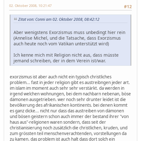
02. Oktober 2008, 10:21:47
#12
Zitat von: Conni am 02. Oktober 2008, 08:42:12
Aber wenigstens Exorzismus muss unbedingt hier rein
(Annelise Michel, und die Tatsache, dass Exorzismus
auch heute noch vom Vatikan unterstützt wird)
Ich kenne mich mit Religion nicht aus, dass müsste
jemand schreiben, der in dem Verein ist/war.
exorzismus ist aber auch nicht ein typisch christliches
problem... fast in jeder religion gibt es austreibngen jeder art.
im islam im moment auch sehr sehr verstärkt. da werden in
irgend welchen wohnungen, bei dem nachbarn nebenan, böse
dämonen ausgetrieben. wer noch sehr drunter leidet ist die
bevölkerung des afrikanischen kontinents. bei denen kommt
es ganz dicke... nicht nur dass das austreiben von dämonen
und bösen geistern schon auch immer der bestand ihrer "von
haus aus"-religionen waren sondern, dass seit der
christianisierung noch zusätzlich die christlichen, kruden, und
zum grössten teil menschenverachtenden, vorstellungen da
zu kamen. das problem ist auch halt dass dort solch ein