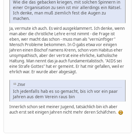
Wie die das gebacken kriegen, mit solchen Spinnern in
einer Organisation zu sein ist mir allerdings ein Rätsel.
Ich denke, man muß ziemlich fest die Augen zu
machen.
Ja, vermute ich auch. Es wird ausgeklammert. Ich denke, wenn
man aber die christliche Lehre ernst nimmt - die Frage ist
eben, wer macht das schon - muss man als "vernünftiger"
Mensch Probleme bekommen. In Ö gabs etwa vor einigen
Jahren einen Bischof namens Krenn, schon vom Habitus eher
unsympathisch, aber der vertrat eine ehrliche, katholische
Haltung. Man nennt das ja auch fundamentalistisch. "AIDS sei
eine Strafe Gottes" hat er gemeint. Er hat mir gefallen, weil er
ehrlich war. Er wurde aber abgesägt.
Zitat
Ich jedenfalls hab es so gemacht, bis ich vor ein paar
Jahren aus dem Verein raus bin
Innerlich schon seit meiner Jugend, tatsächlich bin ich aber
auch erst seit einigen Jahren nicht mehr deren Schäfchen.