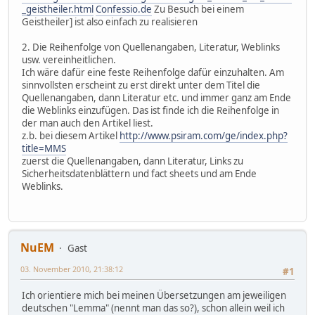
_geistheiler.html
Confessio.de
Zu Besuch bei einem
Geistheiler] ist also einfach zu realisieren
2. Die Reihenfolge von Quellenangaben, Literatur, Weblinks
usw. vereinheitlichen.
Ich wäre dafür eine feste Reihenfolge dafür einzuhalten. Am
sinnvollsten erscheint zu erst direkt unter dem Titel die
Quellenangaben, dann Literatur etc. und immer ganz am Ende
die Weblinks einzufügen. Das ist finde ich die Reihenfolge in
der man auch den Artikel liest.
z.b. bei diesem Artikel
http://www.psiram.com/ge/index.php?
title=MMS
zuerst die Quellenangaben, dann Literatur, Links zu
Sicherheitsdatenblättern und fact sheets und am Ende
Weblinks.
NuEM
Gast
03. November 2010, 21:38:12
#1
Ich orientiere mich bei meinen Übersetzungen am jeweiligen
deutschen "Lemma" (nennt man das so?), schon allein weil ich