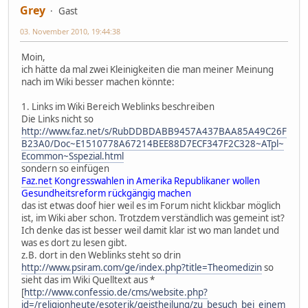
Grey
Gast
03. November 2010, 19:44:38
Moin,
ich hätte da mal zwei Kleinigkeiten die man meiner Meinung
nach im Wiki besser machen könnte:
1. Links im Wiki Bereich Weblinks beschreiben
Die Links nicht so
http://www.faz.net/s/RubDDBDABB9457A437BAA85A49C26F
B23A0/Doc~E1510778A67214BEE88D7ECF347F2C328~ATpl~
Ecommon~Sspezial.html
sondern so einfügen
Faz.net
Kongresswahlen in Amerika Republikaner wollen
Gesundheitsreform rückgängig machen
das ist etwas doof hier weil es im Forum nicht klickbar möglich
ist, im Wiki aber schon. Trotzdem verständlich was gemeint ist?
Ich denke das ist besser weil damit klar ist wo man landet und
was es dort zu lesen gibt.
z.B. dort in den Weblinks steht so drin
http://www.psiram.com/ge/index.php?title=Theomedizin
so
sieht das im Wiki Quelltext aus *
[
http://www.confessio.de/cms/website.php?
id=/religionheute/esoterik/geistheilung/zu_besuch_bei_einem