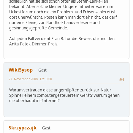
schließlich hat sie sich schon öfter als Stefan-Lanka-Fan
bekannt. Aber solche kleinen Ungereimtheiten waren im
Urkostforum noch nie ein Problem, und Erbsenzählerei ist
dort unerwünscht. Posten kann man dort eh nicht, das darf
nur eine kleine, von Rondholz handverlesene und
gesinnungsgeprüfte Gemeinde.
Auf jeden Fall verdient Frau B. für die Beweisführung den
Anita-Petek-Dimmer-Preis.
WikiSysop
Gast
27. November 2008, 12:10:00
#1
Warum vertrauen diese ungemüpften zurück-zur-Natur
Spinner einem computergesteuertem Gerät? Warum gehen
die überhaupt ins Internet?
Skrzypczajk
Gast