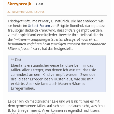
Skrzypczajk
Gast
27. November 2008, 12:04:05
Frisch
geimpfte
, meint Mary B. natürlich. Die hat entdeckt, wie
sie heute im
Urkost-Forum
von Brigitte Rondholz darlegt, dass
frau sogar dadurch krank wird, dass
andere
geimpft werden,
zum Beispiel Familienmitglieder. Beweis: Ihre Heilpraktikerin,
die
"mit einem computergesteuerten Messgerät nach einem
bestimmten Verfahren beim jeweiligen Paienten das vorhandene
Milieu erfassen"
kann, hat das festgestellt:
Zitat
Ebenfalls erstaunlicherweise fand sie bei mir das
Milieu aller Erreger, von denen ich wusste, dass sie
zumindest an dem Kind verimpft wurden. Zwei oder
drei dieser Erreger lösen Husten aus, wie sie mir
erklärte. Aber sie fand auch Masern-/Mumps-
Erregermilieu.
Leider bin ich medizinischer Laie und weiß nicht, was es mit
dem gemessenen Milieu auf sich hat, und auch nicht, was Frau
B. für Erreger meint. Viren können es eigentlich nicht sein,