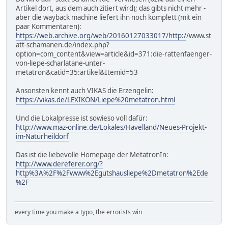
Artikel dort, aus dem auch zitiert wird); das gibts nicht mehr -
aber die wayback machine liefert ihn noch komplett (mit ein
paar Kommentaren):
https://web.archive.org/web/20160127033017/http:/
/www.st
att-schamanen.de/index.php?
option=com_content&view=article&id=371:die-rattenfaenger-
von-liepe-scharlatane-unter-
metatron&catid=35:artikel&Itemid=53
Ansonsten kennt auch VIKAS die Erzengelin:
https://vikas.de/LEXIKON/Liepe%20metatron.html
Und die Lokalpresse ist sowieso voll dafür:
http://www.maz-online.de/Lokales/Havelland/Neues-Projekt-
im-Naturheildorf
Das ist die liebevolle Homepage der MetatronIn:
http://www.dereferer.org/?
http%3A%2F%2Fwww%2Egutshausliepe%2Dmetatron%2Ede
%2F
every time you make a typo, the errorists win