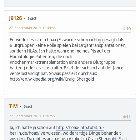
J9126
Gast
27. September 2010, 12:44:36
#10
Entweder es ist ein hoax (Es wurde schon richtig gesagt daß
Blutgruppen keine Rolle spielen bei Organtransplantationen,
sondern HLAs. Ich hatte während meines PJs auf der
Hämatologie Patienten, die nach
Knochenmarkstransplantation eine andere Blutgruppe
hatten.) oder es ist ein alter Brief der sich im Lauf der Jahre
verselbständigt hat. Sowas passiert durchaus:
http://en.wikipedia.org/wiki/Craig_Shergold
T-M
Gast
27. September 2010, 13:07:27
#11
Ja, ich hatte ja schon auf
http://hoax-info.tubit.tu-
berlin.de/hoax/
verwiesen, wo derartige Dinge behandelt
werden. Da gibt es auch einen Artikel zu
Craig Shergold
. Es ist