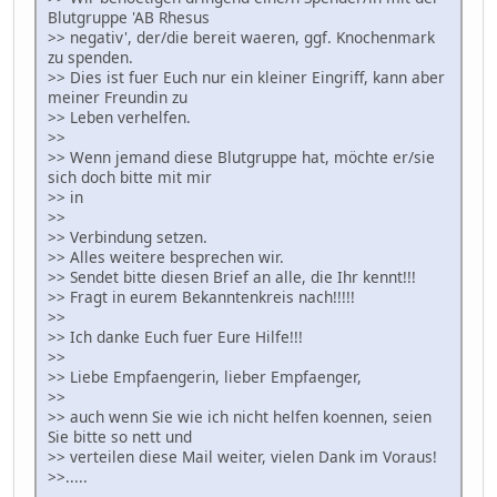
Blutgruppe 'AB Rhesus
>> negativ', der/die bereit waeren, ggf. Knochenmark
zu spenden.
>> Dies ist fuer Euch nur ein kleiner Eingriff, kann aber
meiner Freundin zu
>> Leben verhelfen.
>>
>> Wenn jemand diese Blutgruppe hat, möchte er/sie
sich doch bitte mit mir
>> in
>>
>> Verbindung setzen.
>> Alles weitere besprechen wir.
>> Sendet bitte diesen Brief an alle, die Ihr kennt!!!
>> Fragt in eurem Bekanntenkreis nach!!!!!
>>
>> Ich danke Euch fuer Eure Hilfe!!!
>>
>> Liebe Empfaengerin, lieber Empfaenger,
>>
>> auch wenn Sie wie ich nicht helfen koennen, seien
Sie bitte so nett und
>> verteilen diese Mail weiter, vielen Dank im Voraus!
>>.....