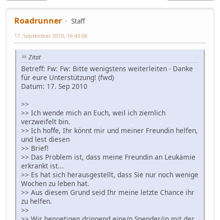
Roadrunner
Staff
17. September 2010, 16:43:06
Zitat
Betreff: Fw: Fw: Bitte wenigstens weiterleiten - Danke
für eure Unterstützung! (fwd)
Datum: 17. Sep 2010
>>
>> Ich wende mich an Euch, weil ich ziemlich
verzweifelt bin.
>> Ich hoffe, Ihr könnt mir und meiner Freundin helfen,
und lest diesen
>> Brief!
>> Das Problem ist, dass meine Freundin an Leukämie
erkrankt ist...
>> Es hat sich herausgestellt, dass Sie nur noch wenige
Wochen zu leben hat.
>> Aus diesem Grund seid Ihr meine letzte Chance ihr
zu helfen.
>>
>> Wir benoetigen dringend eine/n Spender/in mit der