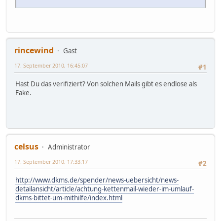
rincewind
Gast
17. September 2010, 16:45:07
#1
Hast Du das verifiziert? Von solchen Mails gibt es endlose als
Fake.
celsus
Administrator
17. September 2010, 17:33:17
#2
http://www.dkms.de/spender/news-uebersicht/news-
detailansicht/article/achtung-kettenmail-wieder-im-umlauf-
dkms-bittet-um-mithilfe/index.html