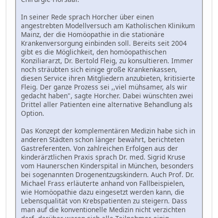
In seiner Rede sprach Horcher über einen
angestrebten Modellversuch am Katholischen Klinikum
Mainz, der die Homöopathie in die stationäre
Krankenversorgung einbinden soll. Bereits seit 2004
gibt es die Möglichkeit, den homöopathischen
Konziliararzt, Dr. Bertold Fleig, zu konsultieren. Immer
noch sträubten sich einige große Krankenkassen,
diesen Service ihren Mitgliedern anzubieten, kritisierte
Fleig. Der ganze Prozess sei ,,viel mühsamer, als wir
gedacht haben", sagte Horcher. Dabei wünschten zwei
Drittel aller Patienten eine alternative Behandlung als
Option.
Das Konzept der komplementären Medizin habe sich in
anderen Städten schon länger bewährt, berichteten
Gastreferenten. Von zahlreichen Erfolgen aus der
kinderärztlichen Praxis sprach Dr. med. Sigrid Kruse
vom Haunerschen Kinderspital in München, besonders
bei sogenannten Drogenentzugskindern. Auch Prof. Dr.
Michael Frass erläuterte anhand von Fallbeispielen,
wie Homöopathie dazu eingesetzt werden kann, die
Lebensqualität von Krebspatienten zu steigern. Dass
man auf die konventionelle Medizin nicht verzichten