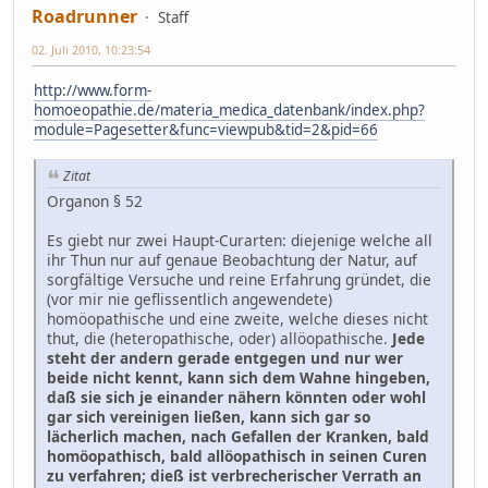
Roadrunner
Staff
02. Juli 2010, 10:23:54
http://www.form-
homoeopathie.de/materia_medica_datenbank/index.php?
module=Pagesetter&func=viewpub&tid=2&pid=66
Zitat
Organon § 52
Es giebt nur zwei Haupt-Curarten: diejenige welche all
ihr Thun nur auf genaue Beobachtung der Natur, auf
sorgfältige Versuche und reine Erfahrung gründet, die
(vor mir nie geflissentlich angewendete)
homöopathische und eine zweite, welche dieses nicht
thut, die (heteropathische, oder) allöopathische.
Jede
steht der andern gerade entgegen und nur wer
beide nicht kennt, kann sich dem Wahne hingeben,
daß sie sich je einander nähern könnten oder wohl
gar sich vereinigen ließen, kann sich gar so
lächerlich machen, nach Gefallen der Kranken, bald
homöopathisch, bald allöopathisch in seinen Curen
zu verfahren; dieß ist verbrecherischer Verrath an