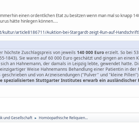
er immerhin einen ordentlichen Etat zu besitzen wenn man mal so knapp 1
rus hätte hinlegen können....
t/kultur/article8186711/Auktion-bei-Stargardt-zeigt-Run-auf-Handschrift
er höchste Zuschlagspreis von jeweils
140 000 Euro
erzielt. So bei 
-1843). Sie waren auf 60 000 Euro geschätzt und gingen an einen K
sich an Hahnemann, der damals in Leipzig lebte, gewendet hatte. D
einzigartiger Weise Hahnemanns Behandlung einer Patientin in der 
eschrieben und von Arzneisendungen ("Pulver" und "kleine Pillen")
spezialisierten Stuttgarter Institutes erwarb ein ausländischer 
tik und Gesellschaft
Homöopathische Reliquien...
►