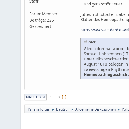
Staff
...sind ganz schön teuer.
Forum Member
Jüttes Institut scheint ab
Blätter des Homöopathengu
Beiträge: 226
Gespeichert
http://www.welt.de/die-wel
Zitat
Gleich dreimal wurde d
Samuel Hahnemann (1755
Unterleibsbeschwerden 
August 1818 belegen in 
zweiwöchigen Rhythmus g
Homöopathiegeschichte 
Seiten
1
NACH OBEN
Psiram Forum
Deutsch
Allgemeine Diskussionen
Poli
►
►
►