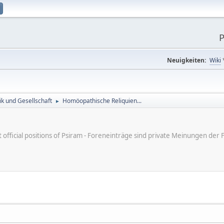
P
Neuigkeiten:
Wiki
tik und Gesellschaft
Homöopathische Reliquien...
►
ot official positions of Psiram - Foreneinträge sind private Meinungen d