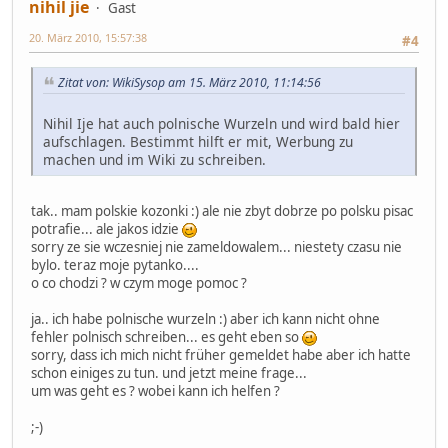
nihil jie
Gast
20. März 2010, 15:57:38
#4
Zitat von: WikiSysop am 15. März 2010, 11:14:56
Nihil Ije hat auch polnische Wurzeln und wird bald hier
aufschlagen. Bestimmt hilft er mit, Werbung zu
machen und im Wiki zu schreiben.
tak.. mam polskie kozonki :) ale nie zbyt dobrze po polsku pisac
potrafie... ale jakos idzie
sorry ze sie wczesniej nie zameldowalem... niestety czasu nie
bylo. teraz moje pytanko....
o co chodzi ? w czym moge pomoc ?
ja.. ich habe polnische wurzeln :) aber ich kann nicht ohne
fehler polnisch schreiben... es geht eben so
sorry, dass ich mich nicht früher gemeldet habe aber ich hatte
schon einiges zu tun. und jetzt meine frage...
um was geht es ? wobei kann ich helfen ?
;-)