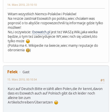
14. März 2010, 23:10:10
Witam wszystkich Niemco-Polaków i Polaków!
Na reszcie zaistniał Esowatch po polsku,wiec chciałam was
poprosić o to abyśćie rozpowszechnili tą informacje gdzie tylko
możliwe!
No,i oczywiscie:
Esowatch.pl
jest też WASZą Wiki,jaka wielka
będzie,o tym też zadecydujecie WY,wiec nich się udzieli,kto
tylko może
(Polska ma 4. Wikipedie na świecie,wiec mamy reputacje do
obronienia
)
Felek
Gast
15. März 2010, 00:10:54
#1
Kurz auf Deutsch:Bitte erzählt allen Polen,die ihr kennt,davon
dass es Esowatch auch auf Polnisch gibt da ich leider noch
alleine bin zum
Artikelschreiben/Übersetzen