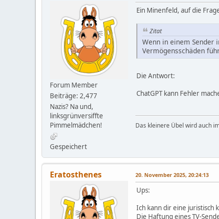
Ein Minenfeld, auf die Frag
Zitat
Wenn in einem Sender i
Vermögensschäden führt,
Die Antwort:
Forum Member
ChatGPT kann Fehler mache
Beiträge: 2,477
Nazis? Na und,
linksgrünversiffte
Pimmelmädchen!
Das kleinere Übel wird auch i
Gespeichert
Eratosthenes
20. November 2025, 20:24:13
Ups:
Ich kann dir eine juristisc
Die Haftung eines TV-Sende