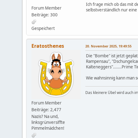
Ich frage mich ob das mit d
Forum Member
selbstverständlich nur ein
Beiträge: 300
Gespeichert
Eratosthenes
20. November 2025, 19:49:55
Die "Bombe" ist jetzt gepla
Rampensau", "Dschungelcamp
Kalteneggers".......Prime 
Wie wahnsinnig kann man se
Das kleinere Übel wird auch i
Forum Member
Beiträge: 2,477
Nazis? Na und,
linksgrünversiffte
Pimmelmädchen!