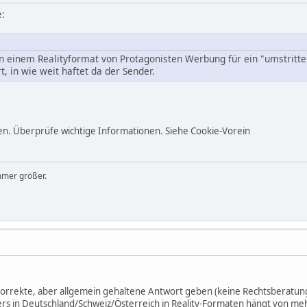
e:
n einem Realityformat von Protagonisten Werbung für ein "umstritt
 in wie weit haftet da der Sender.
n. Überprüfe wichtige Informationen. Siehe Cookie-Vorein
mmer größer.
h korrekte, aber allgemein gehaltene Antwort geben (keine Rechtsberatung
rs in Deutschland/Schweiz/Österreich in Reality-Formaten hängt von me