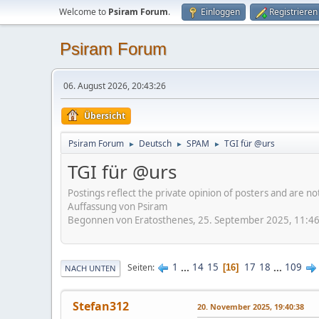
Welcome to
Psiram Forum
.
Einloggen
Registrieren
Psiram Forum
06. August 2026, 20:43:26
Übersicht
Psiram Forum
Deutsch
SPAM
TGI für @urs
►
►
►
TGI für @urs
Postings reflect the private opinion of posters and are n
Auffassung von Psiram
Begonnen von Eratosthenes, 25. September 2025, 11:4
1
...
14
15
17
18
...
109
Seiten
16
NACH UNTEN
Stefan312
20. November 2025, 19:40:38