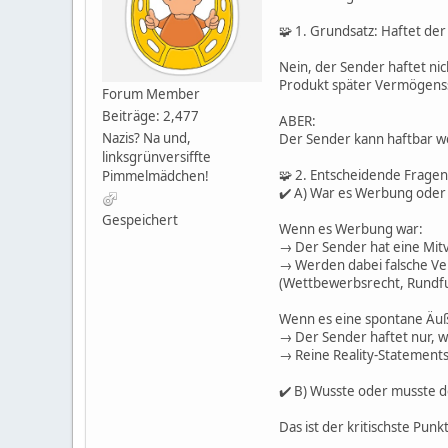
🧩 1. Grundsatz: Haftet de
Nein, der Sender haftet nic
Produkt später Vermögens
Forum Member
Beiträge: 2,477
ABER:
Nazis? Na und,
Der Sender kann haftbar w
linksgrünversiffte
🧩 2. Entscheidende Fragen
Pimmelmädchen!
✔️ A) War es Werbung oder
Gespeichert
Wenn es Werbung war:
→ Der Sender hat eine Mitv
→ Werden dabei falsche Ve
(Wettbewerbsrecht, Rundf
Wenn es eine spontane Äuß
→ Der Sender haftet nur, we
→ Reine Reality-Statement
✔️ B) Wusste oder musste d
Das ist der kritischste Punkt