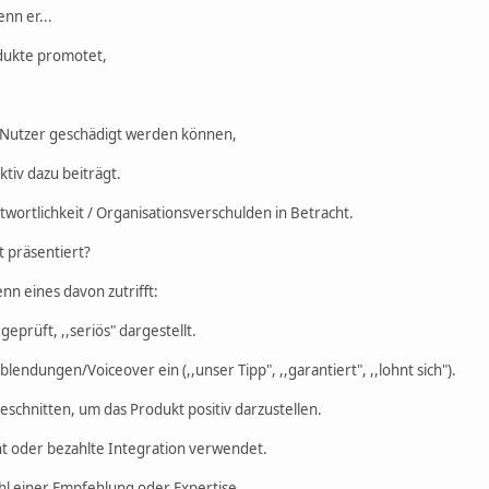
nn er...
odukte promotet,
s Nutzer geschädigt werden können,
ktiv dazu beiträgt.
ortlichkeit / Organisationsverschulden in Betracht.
t präsentiert?
enn eines davon zutrifft:
geprüft, ,,seriös" dargestellt.
lendungen/Voiceover ein (,,unser Tipp", ,,garantiert", ,,lohnt sich").
schnitten, um das Produkt positiv darzustellen.
t oder bezahlte Integration verwendet.
l einer Empfehlung oder Expertise.