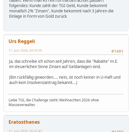
haben. Wenn man es rein formal betrachtet passiert
folgendes: Kunde zahlt der TGI Geld, Kunde bekommt
monatlich 2% "Zinsen", Kunde bekommt nach 3 Jahren die
Einlage in Form von Gold zurück
Urs Reggeli
11. Juni 2026, 04:55:59
#1491
Ja, das schreibe ich schon seit Jahren, dass die "Rabatte" m.E.
im steuerlichen Sinne Zinsen auf Geldanlagen sind.
(Bin rückfällig geworden.... nein, ist noch keiner in U-Haft und
auch kein Insolvenzantrag bekannt...)
Liebe TGI, die Challenge steht: Weihnachten 2026 ohne
Masseverwalter.
Eratosthenes
11. Juni 2026, 05:07:47
#1492