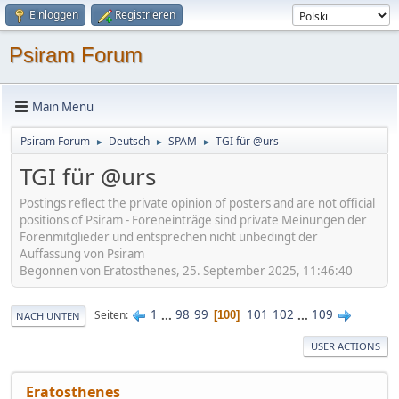
Einloggen
Registrieren
Psiram Forum
Main Menu
Psiram Forum
Deutsch
SPAM
TGI für @urs
►
►
►
TGI für @urs
Postings reflect the private opinion of posters and are not official
positions of Psiram - Foreneinträge sind private Meinungen der
Forenmitglieder und entsprechen nicht unbedingt der
Auffassung von Psiram
Begonnen von Eratosthenes, 25. September 2025, 11:46:40
1
...
98
99
101
102
...
109
Seiten
100
NACH UNTEN
USER ACTIONS
Eratosthenes