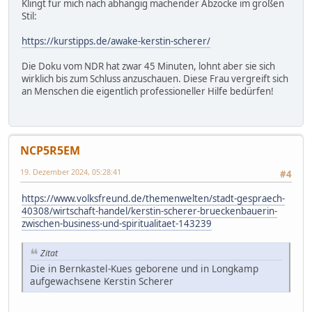
Klingt für mich nach abhängig machender Abzocke im großen
Stil:
https://kurstipps.de/awake-kerstin-scherer/
Die Doku vom NDR hat zwar 45 Minuten, lohnt aber sie sich
wirklich bis zum Schluss anzuschauen. Diese Frau vergreift sich
an Menschen die eigentlich professioneller Hilfe bedürfen!
NCP5R5EM
19. Dezember 2024, 05:28:41
#4
https://www.volksfreund.de/themenwelten/stadt-gespraech-
40308/wirtschaft-handel/kerstin-scherer-brueckenbauerin-
zwischen-business-und-spiritualitaet-143239
Zitat
Die in Bernkastel-Kues geborene und in Longkamp
aufgewachsene Kerstin Scherer