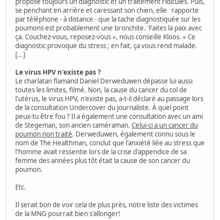
propose toujours un diagnostic et un traitement ridicules. Puis,
se penchant en arrière et caressant son chien, elle rapporte
par téléphone - à distance - que la tache diagnostiquée sur les
poumons est probablement une bronchite. 'Faites la paix avec
ça. Couchez-vous, reposez-vous », nous conseille Kloos. « Ce
diagnostic provoque du stress ; en fait, ça vous rend malade.
[...]
Le virus HPV n'existe pas ?
Le charlatan flamand Daniel Derweduwen dépasse lui aussi
toutes les limites, filmé. Non, la cause du cancer du col de
l'utérus, le virus HPV, n'existe pas, a-t-il déclaré au passage lors
de la consultation Undercover du journaliste. À quel point
peux-tu être fou ? Il a également une consultation avec un ami
de Stegeman, son ancien caméraman.
Celui-ci a un cancer du
poumon non traité
. Derweduwen, également connu sous le
nom de The Healthman, conclut que l'anxiété liée au stress que
l'homme avait ressentie lors de la crise d'appendice de sa
femme des années plus tôt était la cause de son cancer du
poumon.
Etc.
Il serait bon de voir cela de plus près, notre liste des victimes
de la MNG pourrait bien s'allonger!