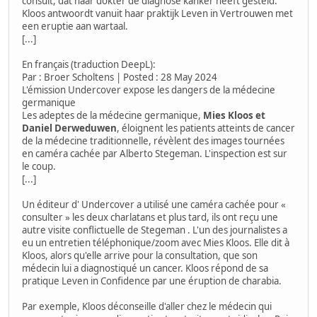
consult, dat haar dokter de diagnose kanker heeft gesteld.
Kloos antwoordt vanuit haar praktijk Leven in Vertrouwen met
een eruptie aan wartaal.
[...]
En français (traduction DeepL):
Par : Broer Scholtens | Posted : 28 May 2024
L'émission Undercover expose les dangers de la médecine
germanique
Les adeptes de la médecine germanique,
Mies Kloos et
Daniel Derweduwen
, éloignent les patients atteints de cancer
de la médecine traditionnelle, révèlent des images tournées
en caméra cachée par Alberto Stegeman. L'inspection est sur
le coup.
[...]
Un éditeur d' Undercover a utilisé une caméra cachée pour «
consulter » les deux charlatans et plus tard, ils ont reçu une
autre visite conflictuelle de Stegeman . L'un des journalistes a
eu un entretien téléphonique/zoom avec Mies Kloos. Elle dit à
Kloos, alors qu'elle arrive pour la consultation, que son
médecin lui a diagnostiqué un cancer. Kloos répond de sa
pratique Leven in Confidence par une éruption de charabia.
Par exemple, Kloos déconseille d'aller chez le médecin qui