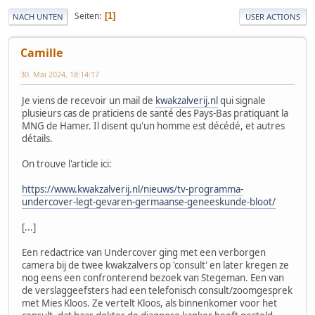
Seiten
1
NACH UNTEN
USER ACTIONS
Camille
30. Mai 2024, 18:14:17
Je viens de recevoir un mail de
kwakzalverij.nl
qui signale
plusieurs cas de praticiens de santé des Pays-Bas pratiquant la
MNG de Hamer. Il disent qu'un homme est décédé, et autres
détails.
On trouve l'article ici:
https://www.kwakzalverij.nl/nieuws/tv-programma-
undercover-legt-gevaren-germaanse-geneeskunde-bloot/
[...]
Een redactrice van Undercover ging met een verborgen
camera bij de twee kwakzalvers op 'consult' en later kregen ze
nog eens een confronterend bezoek van Stegeman. Een van
de verslaggeefsters had een telefonisch consult/zoomgesprek
met Mies Kloos. Ze vertelt Kloos, als binnenkomer voor het