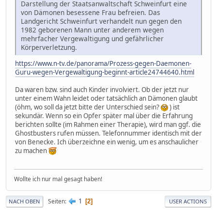
Darstellung der Staatsanwaltschaft Schweinfurt eine
von Dämonen besessene Frau befreien. Das
Landgericht Schweinfurt verhandelt nun gegen den
1982 geborenen Mann unter anderem wegen
mehrfacher Vergewaltigung und gefährlicher
Körperverletzung.
https://www.n-tv.de/panorama/Prozess-gegen-Daemonen-
Guru-wegen-Vergewaltigung-beginnt-article24744640.html
Da waren bzw. sind auch Kinder involviert. Ob der jetzt nur
unter einem Wahn leidet oder tatsächlich an Dämonen glaubt
(öhm, wo soll da jetzt bitte der Unterschied sein?
) ist
sekundär. Wenn so ein Opfer später mal über die Erfahrung
berichten sollte (im Rahmen einer Therapie), wird man ggf. die
Ghostbusters rufen müssen. Telefonnummer identisch mit der
von Benecke. Ich überzeichne ein wenig, um es anschaulicher
zu machen
Wollte ich nur mal gesagt haben!
1
Seiten
2
NACH OBEN
USER ACTIONS