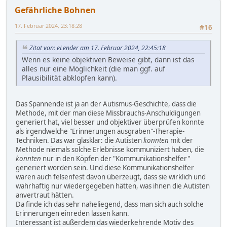
Gefährliche Bohnen
17. Februar 2024, 23:18:28
#16
Zitat von: eLender am 17. Februar 2024, 22:45:18
Wenn es keine objektiven Beweise gibt, dann ist das
alles nur eine Möglichkeit (die man ggf. auf
Plausibilität abklopfen kann).
Das Spannende ist ja an der Autismus-Geschichte, dass die
Methode, mit der man diese Missbrauchs-Anschuldigungen
generiert hat, viel besser und objektiver überprüfen konnte
als irgendwelche "Erinnerungen ausgraben"-Therapie-
Techniken. Das war glasklar: die Autisten
konnten
mit der
Methode niemals solche Erlebnisse kommuniziert haben, die
konnten
nur in den Köpfen der "Kommunikationshelfer"
generiert worden sein. Und diese Kommunikationshelfer
waren auch felsenfest davon überzeugt, dass sie wirklich und
wahrhaftig nur wiedergegeben hätten, was ihnen die Autisten
anvertraut hätten.
Da finde ich das sehr naheliegend, dass man sich auch solche
Erinnerungen einreden lassen kann.
Interessant ist außerdem das wiederkehrende Motiv des