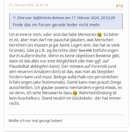
17. Februar 2024, 22:45:18
#15
Zitat von: Gefährliche Bohnen am 17. Februar 2024, 20:53:28
Finde das im Forum gerade leider nicht mehr.
Ich erinnere mich, oder sind das false Memories
So bitter
es ist, aber man darf nie pauschal glauben, was Menschen
berichten (es müssen ja gar keine Lügen sein, das hat so viele
Gründe). Gibt ja z.B. zig Berichte über
Sex mit
Entführungen
durch Außerirdische. Wenn es keine objektiven Beweise gibt,
dann ist das alles nur eine Möglichkeit (die man ggf. auf
Plausibilität abklopfen kann). Der Hinweis auf Forensik (und
den neueren Ansätzen dort) ist das, was man als Skeptiker
fordern kann und muss: Belege außerhalb von persönlichen
Erfahrungen (aka Testimonials). Damit kann man ja auch Dinge
ausschließen. Ich glaube sowieso niemandem irgend etwas, es
sei denn, ich sehe Messwerte dazu
Wahrheitsfindung ist
kein Kuschelkurs. Stand neulich im Glückskeks - der hat immer
recht.
Wollte ich nur mal gesagt haben!