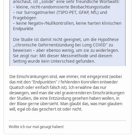
anschaut, ist ,,solide" eine sehr freundliche Wortwahl:
– kleine, nicht‑randomisierte Beobachtungsstudie
– nur Surrogatmarker (TSPO‑PET, GFAP, NfL) und
Fragebögen
– keine Negativ‑/Nullkontrollen, keine harten klinischen
Endpunkte
Die Studie ist damit nicht geeignet, um die Hypothese
,,chronische Gehirnentzündung bei Long COVID" zu
beweisen – aber ebenso wenig, um sie zu widerlegen.
Sie zeigt nur: Mit dieser Messmethode und diesem
Setting wurde kein Unterschied gefunden.
Die Einschränkungen sind, wie immer, mit eingepreist (wobei
das mit den "Endpunkten" / fehlenden Konrollen entweder
Quatsch oder einfach falsch ist). Ich erwähne das nur
deswegen, weil man die viel gravierenderen Einschränkungen
der Studien, die eine Entzündung gesehen haben wollen, in
der Blase gerne übersieht. Man glaubt das, was man glauben
will, egal ob das gesichert ist oder nicht.
Wollte ich nur mal gesagt haben!