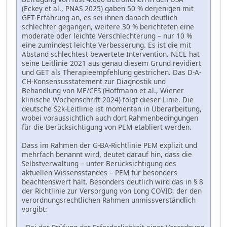
(Eckey et al., PNAS 2025) gaben 50 % derjenigen mit
GET-Erfahrung an, es sei ihnen danach deutlich
schlechter gegangen, weitere 30 % berichteten eine
moderate oder leichte Verschlechterung – nur 10 %
eine zumindest leichte Verbesserung. Es ist die mit
Abstand schlechtest bewertete Intervention. NICE hat
seine Leitlinie 2021 aus genau diesem Grund revidiert
und GET als Therapieempfehlung gestrichen. Das D-A-
CH-Konsensusstatement zur Diagnostik und
Behandlung von ME/CFS (Hoffmann et al., Wiener
klinische Wochenschrift 2024) folgt dieser Linie. Die
deutsche S2k-Leitlinie ist momentan in Überarbeitung,
wobei voraussichtlich auch dort Rahmenbedingungen
für die Berücksichtigung von PEM etabliert werden.
Dass im Rahmen der G-BA-Richtlinie PEM explizit und
mehrfach benannt wird, deutet darauf hin, dass die
Selbstverwaltung – unter Berücksichtigung des
aktuellen Wissensstandes – PEM für besonders
beachtenswert hält. Besonders deutlich wird das in § 8
der Richtlinie zur Versorgung von Long COVID, der den
verordnungsrechtlichen Rahmen unmissverständlich
vorgibt: