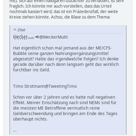
mit). Sich auf einen halbgaren Gutachter zu verlassen, ist sehr
fraglich. Ich könnte mir auch vorstellen, dass das Urteil
nochmals kassiert wird; das ist ein Präzedenzfall, der weite
Kreise ziehen könnte. Achso, die Blase zu dem Thema:
Zitat
M͓̽e͓̽c͓̽k͓̽e͓̽r͓̽ₘᵤₜₜᵢ 📢@MeckerMutti
Hat eigentlich schon mal jemand aus der ME/CFS-
Bubble seine ganzen Nahrungsergänzungsmittel
abgesetzt? Hatte das irgendwelche Folgen? Ich denke
gerade darüber nach denn langsam geht das wirklich
furchtbar ins Geld.
Timo Strotmann@TweetingTimo
Schon vor über 2 Jahren und es hatte null negativen
Effekt. Meiner Einschätzung nach sind NEMs sind für
die meisten ME Betroffene vermutlich reine
Geldverschwendung und bringen am Ende des Tages
überhaupt nichts.
...