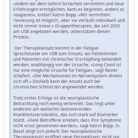
«Indem wir dem Gehirn Sicherheit vermitteln und neue
Erfahrungen ermöglichen, kann es beginnen, anders zu
reagieren», erklärt Katrin Bopp. «Wir vermitteln:
'Genesung ist möglich', aber sie verläuft individuell und
nicht immer linear.» Gruppentherapien, die seit 2026
am USB angeboten werden, unterstützen diesen
Prozess.
Der Therapieansatz kommt in der Fatigue-
Sprechstunde am USB zum Einsatz, wo Patientinnen
und Patienten mit chronischer Erschöpfung behandelt
werden, unabhängig von der Ursache. «Long Covid ist
nur eine mögliche Ursache für Fatigue», sagt Rainer
Schäfert. «Die Mechanismen im Nervensystem ähneln
sich oft.» Deshalb kann der Ansatz auch bei
chronischen Schmerzen angewendet werden.
Trotz erster Erfolge ist die neuroplastische
Betrachtung noch wenig verbreitet. Das liegt unter
anderem am weiterhin dominierenden
Krankheitsverständnis, das sich stark auf Biomarker
stützt. «Viele Betroffene erleben, dass ihre Symptome
nicht ernst genommen werden», sagt Katrin Bopp. In
Basel zeigt sich jedoch: Der neuroplastische
Therapieansatz eröffnet neue Perspektiven, nicht nur