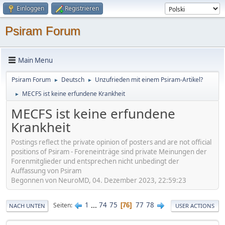
Einloggen
Registrieren
Psiram Forum
Main Menu
Psiram Forum
Deutsch
Unzufrieden mit einem Psiram-Artikel?
►
►
MECFS ist keine erfundene Krankheit
►
MECFS ist keine erfundene
Krankheit
Postings reflect the private opinion of posters and are not official
positions of Psiram - Foreneinträge sind private Meinungen der
Forenmitglieder und entsprechen nicht unbedingt der
Auffassung von Psiram
Begonnen von NeuroMD, 04. Dezember 2023, 22:59:23
1
...
74
75
77
78
Seiten
76
NACH UNTEN
USER ACTIONS