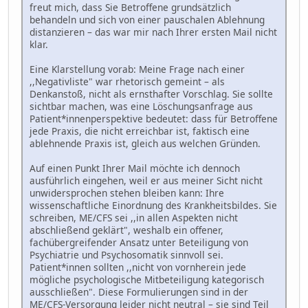
freut mich, dass Sie Betroffene grundsätzlich
behandeln und sich von einer pauschalen Ablehnung
distanzieren – das war mir nach Ihrer ersten Mail nicht
klar.
Eine Klarstellung vorab: Meine Frage nach einer
,,Negativliste" war rhetorisch gemeint – als
Denkanstoß, nicht als ernsthafter Vorschlag. Sie sollte
sichtbar machen, was eine Löschungsanfrage aus
Patient*innenperspektive bedeutet: dass für Betroffene
jede Praxis, die nicht erreichbar ist, faktisch eine
ablehnende Praxis ist, gleich aus welchen Gründen.
Auf einen Punkt Ihrer Mail möchte ich dennoch
ausführlich eingehen, weil er aus meiner Sicht nicht
unwidersprochen stehen bleiben kann: Ihre
wissenschaftliche Einordnung des Krankheitsbildes. Sie
schreiben, ME/CFS sei ,,in allen Aspekten nicht
abschließend geklärt", weshalb ein offener,
fachübergreifender Ansatz unter Beteiligung von
Psychiatrie und Psychosomatik sinnvoll sei.
Patient*innen sollten ,,nicht von vornherein jede
mögliche psychologische Mitbeteiligung kategorisch
ausschließen". Diese Formulierungen sind in der
ME/CFS-Versorgung leider nicht neutral – sie sind Teil