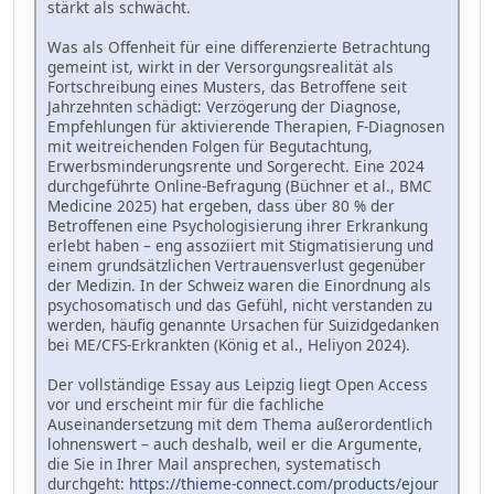
stärkt als schwächt.
Was als Offenheit für eine differenzierte Betrachtung
gemeint ist, wirkt in der Versorgungsrealität als
Fortschreibung eines Musters, das Betroffene seit
Jahrzehnten schädigt: Verzögerung der Diagnose,
Empfehlungen für aktivierende Therapien, F-Diagnosen
mit weitreichenden Folgen für Begutachtung,
Erwerbsminderungsrente und Sorgerecht. Eine 2024
durchgeführte Online-Befragung (Büchner et al., BMC
Medicine 2025) hat ergeben, dass über 80 % der
Betroffenen eine Psychologisierung ihrer Erkrankung
erlebt haben – eng assoziiert mit Stigmatisierung und
einem grundsätzlichen Vertrauensverlust gegenüber
der Medizin. In der Schweiz waren die Einordnung als
psychosomatisch und das Gefühl, nicht verstanden zu
werden, häufig genannte Ursachen für Suizidgedanken
bei ME/CFS-Erkrankten (König et al., Heliyon 2024).
Der vollständige Essay aus Leipzig liegt Open Access
vor und erscheint mir für die fachliche
Auseinandersetzung mit dem Thema außerordentlich
lohnenswert – auch deshalb, weil er die Argumente,
die Sie in Ihrer Mail ansprechen, systematisch
durchgeht:
https://thieme-connect.com/products/ejour