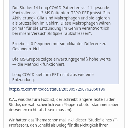
Die Studie: 14 Long-COVID-Patienten vs. 11 gesunde
Kontrollen vs. 13 MS-Patienten. TSPO-PET (misst Glia-
Aktivierung). Glia sind Makrophagen und sie agieren
als Stützzellen im Gehirn. Diese Makrophagen wären
primär für die Entzündung im Gehirn verantwortlich
bei ihrem Versuch zB Spike "aufzufressen".
Ergebnis: 0 Regionen mit signifikanter Differenz zu
Gesunden. Null.
Die MS-Gruppe zeigte erwartungsgemäß hohe Werte
— die Methodik funktioniert.
Long COVID sieht im PET nicht aus wie eine
Entzündung.
https://x.com/mitodoc/status/2058057250762060196
K.A., was das fürn Fuzzi ist, der schreibt längere Texte zu der
Studie, die wahrscheinlich vom Plapperrobotor stammen (aber
deswegen nicht falsch sein müssen).
Wir hatten das Thema schon mal, inkl. dieser "Studie" eines YT-
Professors, den Scheibi als Beleg für die Richtigkeit ihrer