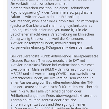
Sie verläuft heute zwischen einer rein
biomedizinischen Position und einer ,,sekundären
Psychologisierung" – der Annahme also, psychische
Faktoren würden zwar nicht die Erkrankung
verursachen, wohl aber ihre Chronifizierung mitprägen
(gestörte Krankheitswahrnehmung, dysfunktionales
Coping, Dekonditionierung, you name it). Für die
Betroffenen macht diese Verschiebung im klinischen
Alltag wenig Unterschied, weil die Konsequenzen –
Aktivierungsempfehlungen, Invalidierung der
Körperwahrnehmung, F-Diagnosen – dieselben sind.
Der gravierendste Punkt: Aktivierende Therapieansätze
(Graded Exercise Therapy, modifizierte KVT mit
Aktivierungsfokus) führen bei Patient*innen mit Post-
Exertioneller Malaise (PEM) – dem Kernsymptom von
ME/CFS und schwerem Long COVID – nachweislich zu
Verschlechterungen, die irreversibel sein können. In
einer Auswertung von Betroffenenberichten der TKK
und der Deutschen Gesellschaft für Patientensicherheit
war in 72 % der Fälle von schädigenden oder
Fehlbehandlungen die Rede, überwiegend aktivierende
Therapien im Reha-Kontext oder ärztliche
Empfehlungen zu Sport und Bewegung. In einer
Befragung von fast 4.000 Betroffenen in den USA