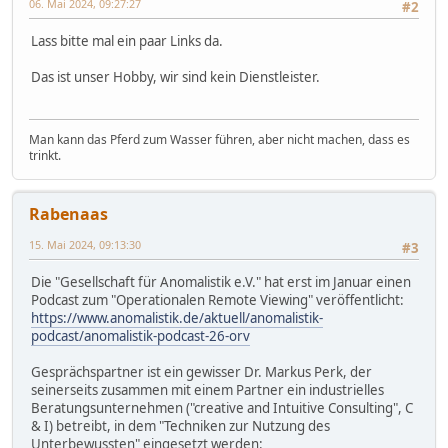
06. Mai 2024, 09:27:27
#2
Lass bitte mal ein paar Links da.
Das ist unser Hobby, wir sind kein Dienstleister.
Man kann das Pferd zum Wasser führen, aber nicht machen, dass es
trinkt.
Rabenaas
15. Mai 2024, 09:13:30
#3
Die "Gesellschaft für Anomalistik e.V." hat erst im Januar einen
Podcast zum "Operationalen Remote Viewing" veröffentlicht:
https://www.anomalistik.de/aktuell/anomalistik-
podcast/anomalistik-podcast-26-orv
Gesprächspartner ist ein gewisser Dr. Markus Perk, der
seinerseits zusammen mit einem Partner ein industrielles
Beratungsunternehmen ("creative and Intuitive Consulting", C
& I) betreibt, in dem "Techniken zur Nutzung des
Unterbewussten" eingesetzt werden: