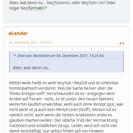
Aber, wat denn nu... NeyTum
o
rin, oder NeyTum
a
rin? Oder
sogar Ney
Tur
malin
??
eLender
04. Dezember 2021, 18:35:33
#4
Zitat von: Bachblüte am 04. Dezember 2021, 14:25:44
Aber, wat denn nu...
Mittlerweile heißt es wohl NeySoll / NeyDill und ist scheinbar
homöopathisch verdünnt. Was die Sache besser über die
Theke bringen soll*. Verschwunden ist es - entgegen dem
Artikel auf Psiram - nicht, es ist (unter den neuen Namen)
weiterhin käuflich erwerbbar, wohl auch ohne Rezept (gut, was
nicht wirkt ist ja auch kein Wirk(Arznei-)Stoff). Wirken tut es
nämlich nicht, auch wenn die netten Anekdoten anderes
glauben machen wollen. Der übliche Trick der Vermarktung
nutzlosen und schädlichen Zeugs. Leider wird sich nicht viel
damit beschäftigt, nur selten findet sich ein Hinweis: