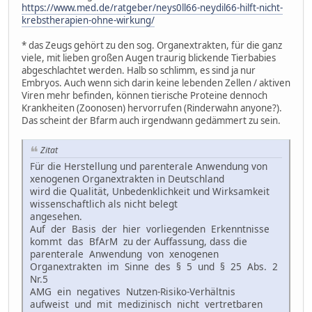
https://www.med.de/ratgeber/neys0ll66-neydil66-hilft-nicht-
krebstherapien-ohne-wirkung/
* das Zeugs gehört zu den sog. Organextrakten, für die ganz
viele, mit lieben großen Augen traurig blickende Tierbabies
abgeschlachtet werden. Halb so schlimm, es sind ja nur
Embryos. Auch wenn sich darin keine lebenden Zellen / aktiven
Viren mehr befinden, können tierische Proteine dennoch
Krankheiten (Zoonosen) hervorrufen (Rinderwahn anyone?).
Das scheint der Bfarm auch irgendwann gedämmert zu sein.
Zitat
Für die Herstellung und parenterale Anwendung von
xenogenen Organextrakten in Deutschland
wird die Qualität, Unbedenklichkeit und Wirksamkeit
wissenschaftlich als nicht belegt
angesehen.
Auf der Basis der hier vorliegenden Erkenntnisse
kommt das BfArM zu der Auffassung, dass die
parenterale Anwendung von xenogenen
Organextrakten im Sinne des § 5 und § 25 Abs. 2
Nr.5
AMG ein negatives Nutzen-Risiko-Verhältnis
aufweist und mit medizinisch nicht vertretbaren