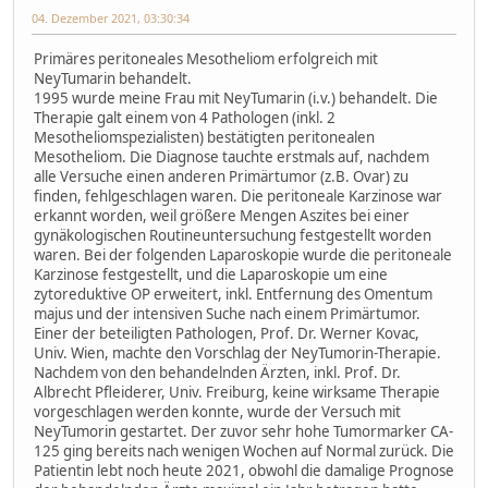
04. Dezember 2021, 03:30:34
Primäres peritoneales Mesotheliom erfolgreich mit
NeyTumarin behandelt.
1995 wurde meine Frau mit NeyTumarin (i.v.) behandelt. Die
Therapie galt einem von 4 Pathologen (inkl. 2
Mesotheliomspezialisten) bestätigten peritonealen
Mesotheliom. Die Diagnose tauchte erstmals auf, nachdem
alle Versuche einen anderen Primärtumor (z.B. Ovar) zu
finden, fehlgeschlagen waren. Die peritoneale Karzinose war
erkannt worden, weil größere Mengen Aszites bei einer
gynäkologischen Routineuntersuchung festgestellt worden
waren. Bei der folgenden Laparoskopie wurde die peritoneale
Karzinose festgestellt, und die Laparoskopie um eine
zytoreduktive OP erweitert, inkl. Entfernung des Omentum
majus und der intensiven Suche nach einem Primärtumor.
Einer der beteiligten Pathologen, Prof. Dr. Werner Kovac,
Univ. Wien, machte den Vorschlag der NeyTumorin-Therapie.
Nachdem von den behandelnden Ärzten, inkl. Prof. Dr.
Albrecht Pfleiderer, Univ. Freiburg, keine wirksame Therapie
vorgeschlagen werden konnte, wurde der Versuch mit
NeyTumorin gestartet. Der zuvor sehr hohe Tumormarker CA-
125 ging bereits nach wenigen Wochen auf Normal zurück. Die
Patientin lebt noch heute 2021, obwohl die damalige Prognose