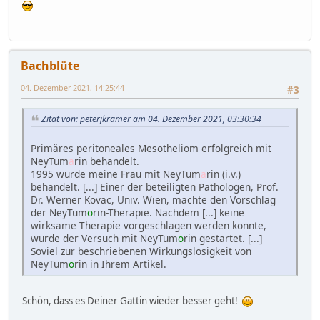
Bachblüte
04. Dezember 2021, 14:25:44
#3
Zitat von: peterjkramer am 04. Dezember 2021, 03:30:34
Primäres peritoneales Mesotheliom erfolgreich mit
NeyTum
a
rin behandelt.
1995 wurde meine Frau mit NeyTum
a
rin (i.v.)
behandelt. [...] Einer der beteiligten Pathologen, Prof.
Dr. Werner Kovac, Univ. Wien, machte den Vorschlag
der NeyTum
o
rin-Therapie. Nachdem [...] keine
wirksame Therapie vorgeschlagen werden konnte,
wurde der Versuch mit NeyTum
o
rin gestartet. [...]
Soviel zur beschriebenen Wirkungslosigkeit von
NeyTum
o
rin in Ihrem Artikel.
Schön, dass es Deiner Gattin wieder besser geht!