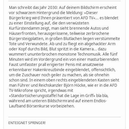
Man schreibt das Jahr 2030: Auf deinem Bildschirm erscheint
vor schwarzem Hintergrund die Meldung: »Dieser
Bürgerkrieg wird Ihnen präsentiert von AFD TV«... es blendet
zu einer Einstellung auf, die den verwüsteten
Kurfürstendamm zeigt, man sieht brennende Autos und
Häuserfronten, herausgerissene, teilweise zerbrochene
Bürgersteigplatten, in großen Blutlachen liegen verstümmelte
Tote und Verwundete. Ab und zu fliegt ein abgehackter Arm
oder Kopf durchs Bild, Blut spritzt in die Kamera... dazu
wummert ununterbrochen monotone Technomusik. Alle fünf
Minuten wird im Vordergrund ein von einer masturbierenden
Faust umfasster prall erigierter Penis mit ansatzweise
erkennbarer Hakenkreuzbinde eingeblendet, offensichtlich,
um die Zuschauer noch geiler zu machen, als sie ohnehin
schon sind. In einem oben rechts eingeblendeten Kasten sieht
man Führer und Reichskanzler Björn Höcke, wie er in die AFD
TV-Mikrofone spricht, irgendwas mit
»Standortsicherungsstaffel hat die Lage im Griff« bla bla,
während am unteren Bildschirmrand auf einem Endlos-
Laufband Börsenkurse vorbeiziehen.
ENTEIGNET SPRINGER!