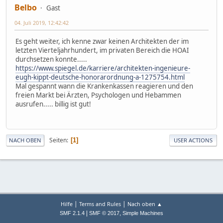
Belbo
Gast
04. Juli 2019, 12:42:42
Es geht weiter, ich kenne zwar keinen Architekten der im
letzten Vierteljahrhundert, im privaten Bereich die HOAI
durchsetzen konnte.....
https://www.spiegel.de/karriere/architekten-ingenieure-
eugh-kippt-deutsche-honorarordnung-a-1275754.html
Mal gespannt wann die Krankenkassen reagieren und den
freien Markt bei Ärzten, Psychologen und Hebammen
ausrufen..... billig ist gut!
Seiten
1
NACH OBEN
USER ACTIONS
|
|
Hilfe
Terms and Rules
Nach oben ▲
|
,
SMF 2.1.4
SMF © 2017
Simple Machines