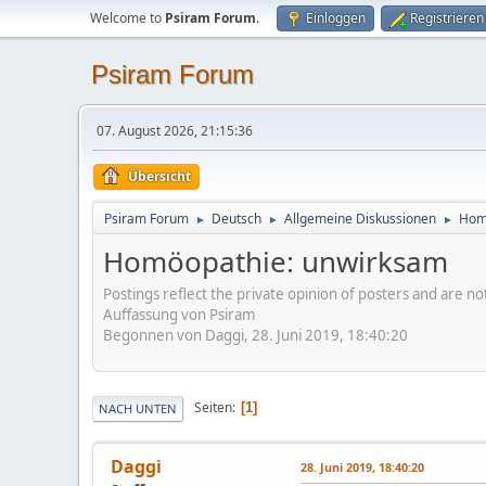
Welcome to
Psiram Forum
.
Einloggen
Registrieren
Psiram Forum
07. August 2026, 21:15:36
Übersicht
Psiram Forum
Deutsch
Allgemeine Diskussionen
Hom
►
►
►
Homöopathie: unwirksam
Postings reflect the private opinion of posters and are n
Auffassung von Psiram
Begonnen von Daggi, 28. Juni 2019, 18:40:20
Seiten
1
NACH UNTEN
Daggi
28. Juni 2019, 18:40:20