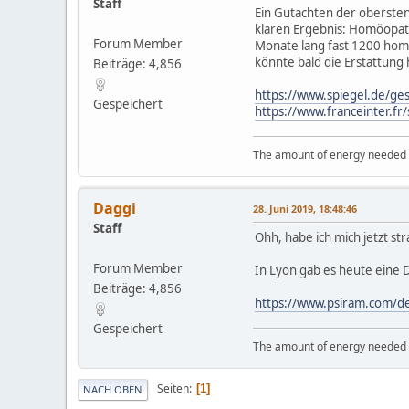
Staff
Ein Gutachten der oberste
klaren Ergebnis: Homöopat
Forum Member
Monate lang fast 1200 homö
könnte bald die Erstattung
Beiträge: 4,856
https://www.spiegel.de/ge
Gespeichert
https://www.franceinter.f
The amount of energy needed to
Daggi
28. Juni 2019, 18:48:46
Staff
Ohh, habe ich mich jetzt st
Forum Member
In Lyon gab es heute eine 
Beiträge: 4,856
https://www.psiram.com/d
Gespeichert
The amount of energy needed to
Seiten
1
NACH OBEN