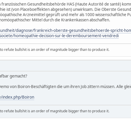
n französischen Gesundheitsbehörde HAS (Haute Autorité de santé) kom
hie ist (von Placeboeffekten abgesehen) unwirksam. Die Oberste Gesu
opathische Arzneimittel geprüft und mehr als 1000 wissenschaftliche Pub
 homöopathischer Mittel durch die Krankenkassen abschaffen.
sundheit/diagnose/frankreich-oberste-gesundheitsbehoerde-spricht-h
r/societe/homeopathie-decision-sur-le-deremboursement-vendredi
 refute bullshit is an order of magnitude bigger than to produce it.
rafbar gemacht?
Demo von Boiron-Beschäftigten die um ihren Job zittern müssen. Alle gle
e/index.php/Boiron
 refute bullshit is an order of magnitude bigger than to produce it.