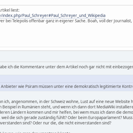
ikel liest:
e/index.php/Paul_Schreyer#Paul_Schreyer_und_Wikipedia
r bei Telepolis offenbar ganz in eigener Sache. Boah, voll der Journalist,
abe ich die Kommentare unter dem Artikel noch gar nicht mit einbezoge
 Anbieter wie Psiram müssen unter eine demokratisch legitimierte Kontrol
n ich, angenommen, in der Schweiz wohne, Lust auf eine neue Website ha
Beispiel in Rumänien steht, und wenn ich dann dort MediaWiki installiere
nderen Ländern kommen und mir helfen, bei wem muss ich dann die demo
, weil die sich gerade zuständig fühlt? Oder beim Europaparlament? Muss 
erstanden sind? Oder nur die, die nicht einverstanden sind?