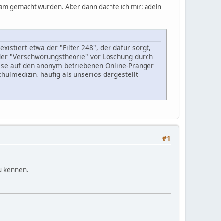
rksam gemacht wurden. Aber dann dachte ich mir: adeln
stiert etwa der "Filter 248", der dafür sorgt,
 oder "Verschwörungstheorie" vor Löschung durch
ise auf den anonym betriebenen Online-Pranger
ulmedizin, häufig als unseriös dargestellt
#1
zu kennen.