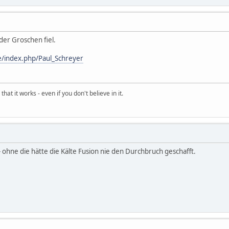
 der Groschen fiel.
e/index.php/Paul_Schreyer
hat it works - even if you don't believe in it.
s- ohne die hätte die Kälte Fusion nie den Durchbruch geschafft.