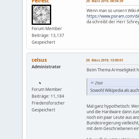
Peiresc
29. März 2019, 08:04:39
Wenn man so unsern Wiki-Art
https://www.psiram.com/d
da schreibt der Herr Schreye
Forum Member
Beiträge: 13,137
Gespeichert
celsus
29. März 2019, 13:09:01
Administrator
Beim Thema Armseligkeit h
Zitat
Forum Member
Sowohl Wikipedia als auch
Beiträge: 11,184
Friedensforscher
Mal ganz hypothetisch: Wen
Gespeichert
und die Hardware dann zum 
noch ein paar Leute aus a
Bundesregierung vielleicht
mit dem Geschriebenen einv