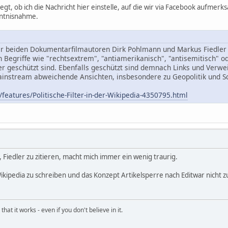
legt, ob ich die Nachricht hier einstelle, auf die wir via Facebook aufme
nntnisnahme.
r beiden Dokumentarfilmautoren Dirk Pohlmann und Markus Fiedler exi
ln Begriffe wie "rechtsextrem", "antiamerikanisch", "antisemitisch"
 geschützt sind. Ebenfalls geschützt sind demnach Links und Verwe
instream abweichende Ansichten, insbesondere zu Geopolitik und Sch
/features/Politische-Filter-in-der-Wikipedia-4350795.html
, Fiedler zu zitieren, macht mich immer ein wenig traurig.
ikipedia zu schreiben und das Konzept Artikelsperre nach Editwar nicht 
hat it works - even if you don't believe in it.