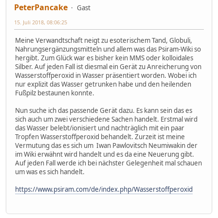
PeterPancake
Gast
15. Juli 2018, 08:06:25
Meine Verwandtschaft neigt zu esoterischem Tand, Globuli,
Nahrungsergänzungsmitteln und allem was das Psiram-Wiki so
hergibt. Zum Glück war es bisher kein MMS oder kolloidales
Silber. Auf jeden Fall ist diesmal ein Gerät zu Anreicherung von
Wasserstoffperoxid in Wasser präsentiert worden. Wobei ich
nur explizit das Wasser getrunken habe und den heilenden
Fußpilz bestaunen konnte.
Nun suche ich das passende Gerät dazu. Es kann sein das es
sich auch um zwei verschiedene Sachen handelt. Erstmal wird
das Wasser belebt/ionisiert und nachträglich mit ein paar
Tropfen Wasserstoffperoxid behandelt. Zurzeit ist meine
Vermutung das es sich um Iwan Pawlovitsch Neumiwakin der
im Wiki erwähnt wird handelt und es da eine Neuerung gibt.
Auf jeden Fall werde ich bei nächster Gelegenheit mal schauen
um was es sich handelt.
https://www.psiram.com/de/index.php/Wasserstoffperoxid