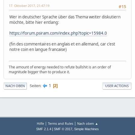
17. Oktober 2017, 21:47:19
#15
Wer in deutscher Sprache über das Thema weiter diskutiern
möchte, bitte hier entlang:
https://forum.psiram.com/index.php?topic=15984.0
(fin des commentaires en anglais et en allemand, car c'est
notre coin en langue francaise)
The amount of energy needed to refute bullshit is an order of
magnitude bigger than to produce it.
1
Seiten
2
NACH OBEN
USER ACTIONS
|
|
Hilfe
Terms and Rules
Nach oben ▲
|
,
SMF 2.1.4
SMF © 2017
Simple Machines