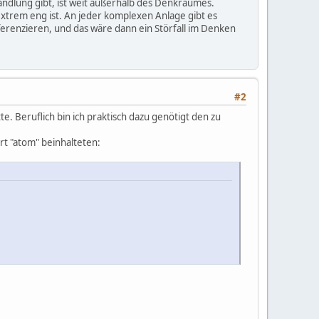
handlung gibt, ist weit außerhalb des Denkraumes.
extrem eng ist. An jeder komplexen Anlage gibt es
ifferenzieren, und das wäre dann ein Störfall im Denken
#2
e. Beruflich bin ich praktisch dazu genötigt den zu
rt "atom" beinhalteten: