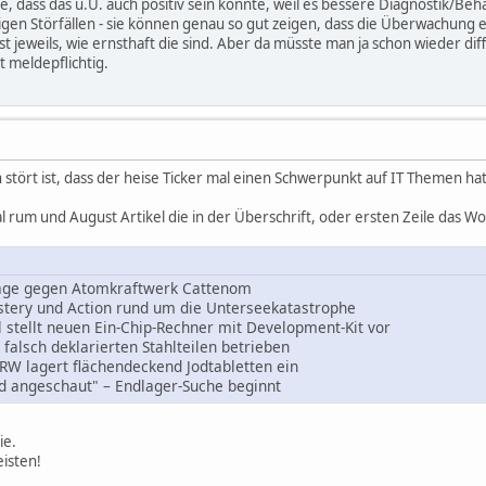
, dass das u.U. auch positiv sein könnte, weil es bessere Diagnostik/Be
igen Störfällen - sie können genau so gut zeigen, dass die Überwachung 
e ist jeweils, wie ernsthaft die sind. Aber da müsste man ja schon wieder d
 meldepflichtig.
stört ist, dass der heise Ticker mal einen Schwerpunkt auf IT Themen hatt
l rum und August Artikel die in der Überschrift, oder ersten Zeile das Wo
Klage gegen Atomkraftwerk Cattenom
ystery und Action rund um die Unterseekatastrophe
el stellt neuen Ein-Chip-Rechner mit Development-Kit vor
alsch deklarierten Stahlteilen betrieben
RW lagert flächendeckend Jodtabletten ein
d angeschaut" – Endlager-Suche beginnt
ie.
eisten!