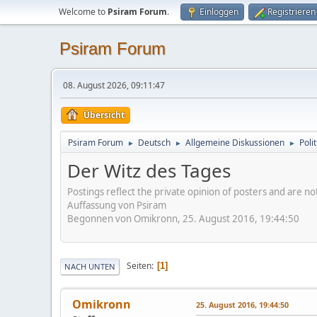
Welcome to
Psiram Forum
.
Einloggen
Registrieren
Psiram Forum
08. August 2026, 09:11:47
Übersicht
Psiram Forum
Deutsch
Allgemeine Diskussionen
Poli
►
►
►
Der Witz des Tages
Postings reflect the private opinion of posters and are n
Auffassung von Psiram
Begonnen von Omikronn, 25. August 2016, 19:44:50
Seiten
1
NACH UNTEN
Omikronn
25. August 2016, 19:44:50