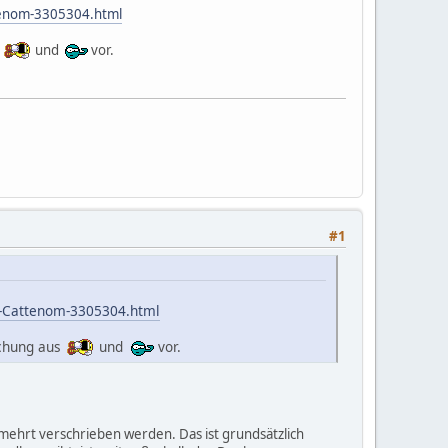
tenom-3305304.html
s
und
vor.
#1
k-Cattenom-3305304.html
schung aus
und
vor.
rmehrt verschrieben werden. Das ist grundsätzlich