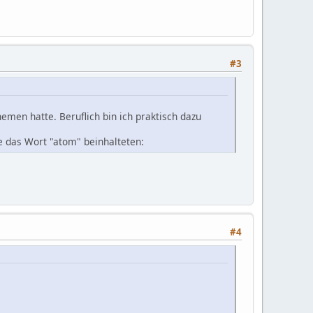
#3
emen hatte. Beruflich bin ich praktisch dazu
le das Wort "atom" beinhalteten:
#4