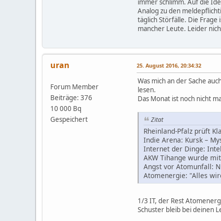
immer schlimm. Auf die Idee
Analog zu den meldepflicht
täglich Störfälle. Die Frag
mancher Leute. Leider nicht
uran
25. August 2016, 20:34:32
Was mich an der Sache auch 
Forum Member
lesen.
Beiträge: 376
Das Monat ist noch nicht ma
10 000 Bq
Gespeichert
Zitat
Rheinland-Pfalz prüft 
Indie Arena: Kursk – M
Internet der Dinge: Int
AKW Tihange wurde mit f
Angst vor Atomunfall: N
Atomenergie: "Alles wir
1/3 IT, der Rest Atomenerg
Schuster bleib bei deinen L