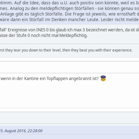
limm. Auf die Idee, dass das u.U. auch positiv sein könnte, weil es 
es. Analog zu den meldepflichtigen Störfällen - sie können genau s
Anlage gibt es täglich Störfälle. Die Frage ist jeweils, wie ernsthaf
 wäre dann ein Störfall im Denken mancher Leute. Leider nicht meldep
fall" Ereignisse von INES 0 bis glaub ich max 3 bezeichnet werden, da ist 
isse der Stufe 0 noch nicht mal Meldepflichtig.
first they tear you down to their level, then they beat you with their experience.
e, wenn in der Kantine ein Topflappen angebrannt ist?
25. August 2016, 22:28:00