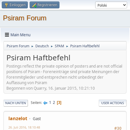
Einloggen
Registrieren
Psiram Forum
Main Menu
Psiram Forum
Deutsch
SPAM
Psiram Haftbefehl
►
►
►
Psiram Haftbefehl
Postings reflect the private opinion of posters and are not official
positions of Psiram - Foreneinträge sind private Meinungen der
Forenmitglieder und entsprechen nicht unbedingt der
Auffassung von Psiram
Begonnen von Quarry, 16. Januar 2015, 10:21:10
1
2
Seiten
3
NACH UNTEN
USER ACTIONS
lanzelot
Gast
26. Juli 2016, 18:10:48
#30