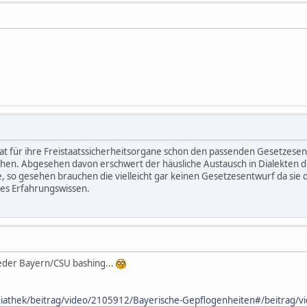
U hat für ihre Freistaatssicherheitsorgane schon den passenden Gesetze
chen. Abgesehen davon erschwert der häusliche Austausch in Dialekten 
e, so gesehen brauchen die vielleicht gar keinen Gesetzesentwurf da si
iches Erfahrungswissen.
eder Bayern/CSU bashing...
iathek/beitrag/video/2105912/Bayerische-Gepflogenheiten#/beitrag/v