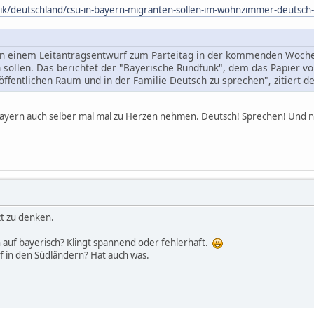
itik/deutschland/csu-in-bayern-migranten-sollen-im-wohnzimmer-deutsc
in einem Leitantragsentwurf zum Parteitag in der kommenden Woche
 sollen. Das berichtet der "Bayerische Rundfunk", dem das Papier vorl
ffentlichen Raum und in der Familie Deutsch zu sprechen", zitiert d
 Bayern auch selber mal mal zu Herzen nehmen. Deutsch! Sprechen! Und n
zt zu denken.
n auf bayerisch? Klingt spannend oder fehlerhaft.
uf in den Südländern? Hat auch was.