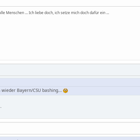
, alle Menschen ... Ich liebe doch, ich setze mich doch dafür ein ...
 wieder Bayern/CSU bashing...
.