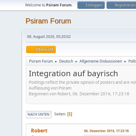
Welcome to
Psiram Forum
.
Einloggen
Registrieren
Psiram Forum
08. August 2026, 05:20:02
Übersicht
Psiram Forum
Deutsch
Allgemeine Diskussionen
Poli
►
►
►
Integration auf bayrisch
Postings reflect the private opinion of posters and are n
Auffassung von Psiram
Begonnen von Robert, 06. Dezember 2014, 17:23:18
Seiten
1
NACH UNTEN
Robert
06. Dezember 2014, 17:23:18