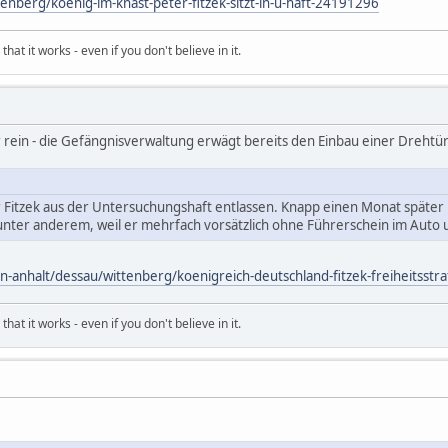
nberg/koenig-im-knast-peter-fitzek-sitzt-in-u-haft-24191296
hat it works - even if you don't believe in it.
r rein - die Gefängnisverwaltung erwägt bereits den Einbau einer Drehtür
 Fitzek aus der Untersuchungshaft entlassen. Knapp einen Monat später 
t unter anderem, weil er mehrfach vorsätzlich ohne Führerschein im Auto
-anhalt/dessau/wittenberg/koenigreich-deutschland-fitzek-freiheitsstra
hat it works - even if you don't believe in it.