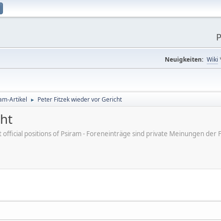
P
Neuigkeiten:
Wiki
am-Artikel
Peter Fitzek wieder vor Gericht
►
cht
ot official positions of Psiram - Foreneinträge sind private Meinungen d