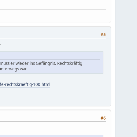
#5
.
muss er wieder ins Gefängnis. Rechtskräftig
 unterwegs war.
fe-rechtskraeftig-100.html
#6