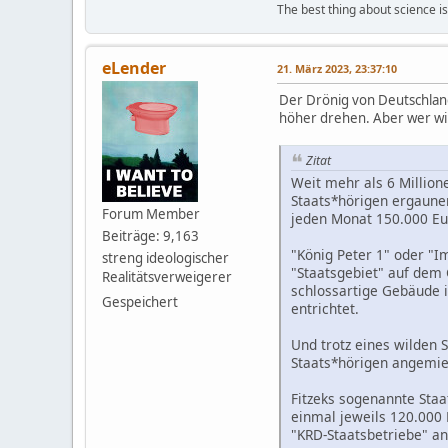
The best thing about science is t
eLender
21. März 2023, 23:37:10
Der Drönig von Deutschland 
höher drehen. Aber wer wi
Zitat
Weit mehr als 6 Million
Staats*hörigen ergaune
Forum Member
jeden Monat 150.000 Eu
Beiträge: 9,163
"König Peter 1" oder "I
streng ideologischer
"Staatsgebiet" auf dem
Realitätsverweigerer
schlossartige Gebäude i
Gespeichert
entrichtet.
Und trotz eines wilden
Staats*hörigen angemie
Fitzeks sogenannte Staa
einmal jeweils 120.000 
"KRD-Staatsbetriebe" an