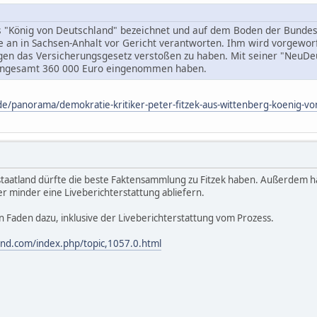
als "König von Deutschland" bezeichnet und auf dem Boden der Bunde
e an in Sachsen-Anhalt vor Gericht verantworten. Ihm wird vorgewor
gen das Versicherungsgesetz verstoßen zu haben. Mit seiner "NeuDeu
1 ingesamt 360 000 Euro eingenommen haben.
e/panorama/demokratie-kritiker-peter-fitzek-aus-wittenberg-koenig-vo
staatland dürfte die beste Faktensammlung zu Fitzek haben. Außerdem h
 minder eine Liveberichterstattung abliefern.
n Faden dazu, inklusive der Liveberichterstattung vom Prozess.
and.com/index.php/topic,1057.0.html