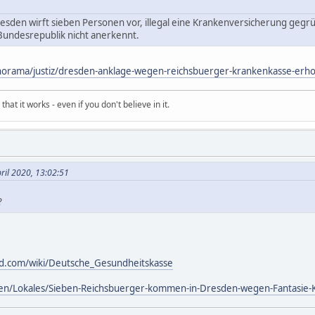
resden wirft sieben Personen vor, illegal eine Krankenversicherung gegr
Bundesrepublik nicht anerkennt.
anorama/justiz/dresden-anklage-wegen-reichsbuerger-krankenkasse-er
hat it works - even if you don't believe in it.
pril 2020, 13:02:51
?
and.com/wiki/Deutsche_Gesundheitskasse
en/Lokales/Sieben-Reichsbuerger-kommen-in-Dresden-wegen-Fantasie-K