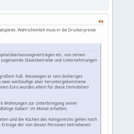
#8
aatspleite. Wahrscheinlich muss er die Druckerpresse
apitalüberlassungsverträgen etc. von seinen
en sogenannte Staatsbetriebe und Unternehmungen
f großem Fuß. Weswegen er sein bisheriges
h zwei weitläufige aber heruntergekommene
ionen Euro wurden allein für diese Immobilien
 16 Wohnungen zur Unterbringung seiner
dtätige Gaben" im Monat erhalten.
Mieten und die Küchen des Königsreichs gehen noch
ie Erträge der von diesen Personen betriebenen