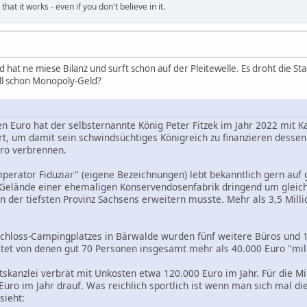
hat it works - even if you don't believe in it.
hat ne miese Bilanz und surft schon auf der Pleitewelle. Es droht die St
ll schon Monopoly-Geld?
en Euro hat der selbsternannte König Peter Fitzek im Jahr 2022 mit K
rt, um damit sein schwindsüchtiges Königreich zu finanzieren dess
ro verbrennen.
mperator Fiduziar" (eigene Bezeichnungen) lebt bekanntlich gern au
 Gelände einer ehemaligen Konservendosenfabrik dringend um gleic
n der tiefsten Provinz Sachsens erweitern musste. Mehr als 3,5 Mill
 Schloss-Campingplatzes in Bärwalde wurden fünf weitere Büros und
tet von denen gut 70 Personen insgesamt mehr als 40.000 Euro "mil
tskanzlei verbrät mit Unkosten etwa 120.000 Euro im Jahr. Für die 
Euro im Jahr drauf. Was reichlich sportlich ist wenn man sich mal d
sieht: