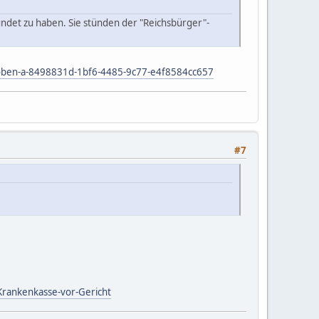
ündet zu haben. Sie stünden der "Reichsbürger"-
hoben-a-8498831d-1bf6-4485-9c77-e4f8584cc657
#7
rankenkasse-vor-Gericht