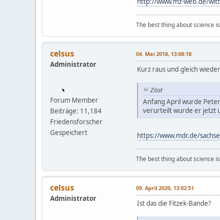
http://www.mz-web.de/witte
The best thing about science is t
celsus
04. Mai 2018, 13:08:18
Administrator
Kurz raus und gleich wiede
Zitat
Forum Member
Anfang April wurde Peter
verurteilt wurde er jetz
Beiträge: 11,184
Friedensforscher
Gespeichert
https://www.mdr.de/sachsen
The best thing about science is t
celsus
09. April 2020, 13:02:51
Administrator
Ist das die Fitzek-Bande?