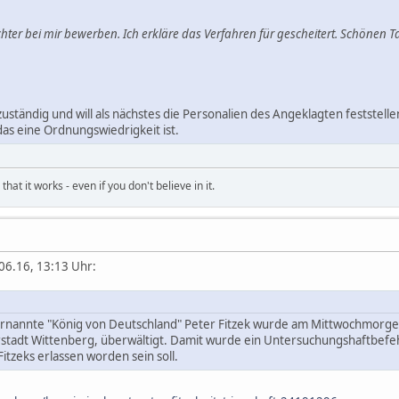
ichter bei mir bewerben. Ich erkläre das Verfahren für gescheitert. Schönen T
r zuständig und will als nächstes die Personalien des Angeklagten festst
 das eine Ordnungswiedrigkeit ist.
hat it works - even if you don't believe in it.
06.16, 13:13 Uhr:
ernannte "König von Deutschland" Peter Fitzek wurde am Mittwochmorgen
rstadt Wittenberg, überwältigt. Damit wurde ein Untersuchungshaftbefehl
Fitzeks erlassen worden sein soll.