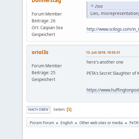
Donnerstag
Zitat
Lies, misrepresentation
Forum Member
Beiträge: 26
Ort: Caspian Sea
http://www.scilogs.com/in_s
Gespeichert
oriol3s
13. Juli 2018, 10:55:31
here's another one
Forum Member
Beiträge: 25
PETA's Secret Slaughter of 
Gespeichert
https://www.huffingtonpos
Seiten
1
NACH OBEN
Psiram Forum
English
Other web sites or media
PeTA’
►
►
►