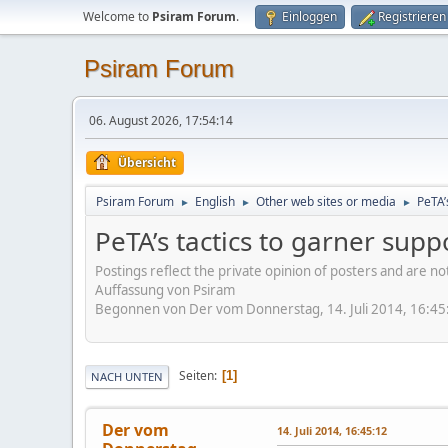
Welcome to
Psiram Forum
.
Einloggen
Registrieren
Psiram Forum
06. August 2026, 17:54:14
Übersicht
Psiram Forum
English
Other web sites or media
PeTA’
►
►
►
PeTA’s tactics to garner sup
Postings reflect the private opinion of posters and are n
Auffassung von Psiram
Begonnen von Der vom Donnerstag, 14. Juli 2014, 16:45
Seiten
1
NACH UNTEN
Der vom
14. Juli 2014, 16:45:12