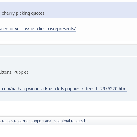
, cherry picking quotes
cientio_veritas/peta-lies-misrepresents/
Kittens, Puppies
t.com/nathan-j-winograd/peta-kills-puppies-kittens_b_2979220.html
s tactics to garner support against animal research