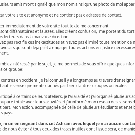
usieurs amis m'ont signalé que mon nom ainsi qu'une photo de moi apparai
 car votre site est anonyme et ne contient pas d'adresse de contact.
cer immédiatement de votre site tout texte me concernant.
" sont diffamatoires et fausses. Elles créent confusion, me portent du t
os lecteurs dans la mauvaise direction.
'avez pas rectifié ces inexactitudes et n'avez pas éliminé toute mention de
 avocats qui sont déjà prêt à engager toutes actions en justice nécessaires
ment.
ez intéressé par le sujet, je me permets de vous offrir quelques informa
ns ce groupe:
 centres en occident. Je l'ai connue il y a longtemps au travers d'enseignan
t autres enseignements donnés par bien d'autres groupes ou écoles.
ticipé à certains de leurs ateliers, je l'ai ai aidé et j'ai organisé plusieurs 
 coupure totale avec leurs activités et j'ai informé mon réseau des raison
it part. Mon action, accompagnée de celle de plusieurs étudiants et enseig
rs pays.
ve, ni un enseignant dans cet Ashram avec lequel je n'ai aucun conta
 de nous éviter à tous deux des tracas inutiles dont l'issue sera, de mani