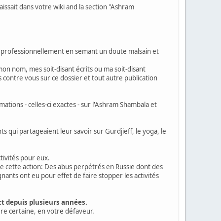
ssait dans votre wiki and la section "Ashram
ort professionnellement en semant un doute malsain et
 mon nom, mes soit-disant écrits ou ma soit-disant
 contre vous sur ce dossier et tout autre publication
tions - celles-ci exactes - sur l'Ashram Shambala et
ts qui partageaient leur savoir sur Gurdjieff, le yoga, le
activités pour eux.
s de cette action: Des abus perpétrés en Russie dont des
nants ont eu pour effet de faire stopper les activités
ct depuis plusieurs années.
ère certaine, en votre défaveur.